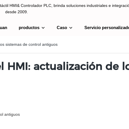
táctil HMI& Controlador PLC, brinda soluciones industriales e integrac
desde 2009.
uan
productos
Caso
Servicio personalizad
ntrolador PLC, brinda soluciones industriales e integración de sistemas
los sistemas de control antiguos
 HMI: actualización de l
ol antiguos