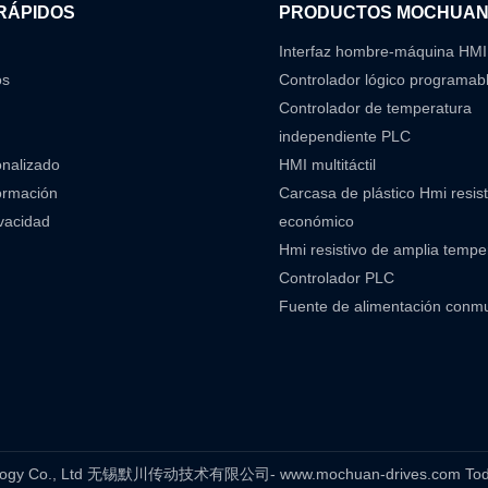
RÁPIDOS
PRODUCTOS MOCHUA
Interfaz hombre-máquina HMI
os
Controlador lógico programab
Controlador de temperatura
independiente PLC
onalizado
HMI multitáctil
ormación
Carcasa de plástico Hmi resist
ivacidad
económico
Hmi resistivo de amplia temp
Controlador PLC
Fuente de alimentación conm
hnology Co., Ltd 无锡默川传动技术有限公司- www.mochuan-drives.com Todos 