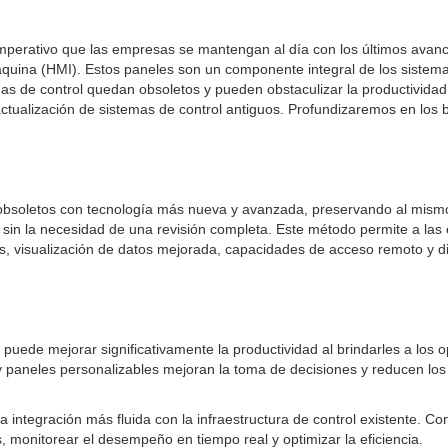
 imperativo que las empresas se mantengan al día con los últimos avan
áquina (HMI). Estos paneles son un componente integral de los sistemas
as de control quedan obsoletos y pueden obstaculizar la productividad, 
tualización de sistemas de control antiguos. Profundizaremos en los b
obsoletos con tecnología más nueva y avanzada, preservando al mismo t
 sin la necesidad de una revisión completa. Este método permite a las
, visualización de datos mejorada, capacidades de acceso remoto y d
uede mejorar significativamente la productividad al brindarles a los op
 y paneles personalizables mejoran la toma de decisiones y reducen lo
a integración más fluida con la infraestructura de control existente. 
 monitorear el desempeño en tiempo real y optimizar la eficiencia.