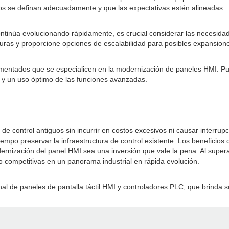
itos se definan adecuadamente y que las expectativas estén alineadas.
ntinúa evolucionando rápidamente, es crucial considerar las necesidad
uturas y proporcione opciones de escalabilidad para posibles expansione
imentados que se especialicen en la modernización de paneles HMI. Pue
s y un uso óptimo de las funciones avanzadas.
e control antiguos sin incurrir en costos excesivos ni causar interrupc
mpo preservar la infraestructura de control existente. Los beneficios
ernización del panel HMI sea una inversión que vale la pena. Al supera
o competitivas en un panorama industrial en rápida evolución.
 de paneles de pantalla táctil HMI y controladores PLC, que brinda so