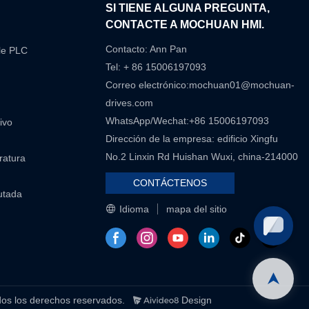
N
SI TIENE ALGUNA PREGUNTA,
CONTACTE A MOCHUAN HMI.
Contacto: Ann Pan
le PLC
Tel: + 86 15006197093
Correo electrónico:
mochuan01@mochuan-
drives.com
WhatsApp/Wechat:+86 15006197093
ivo
Dirección de la empresa: edificio Xingfu
No.2 Linxin Rd Huishan Wuxi, china-214000
eratura
CONTÁCTENOS
utada
Idioma
mapa del sitio
los derechos reservados.
Design