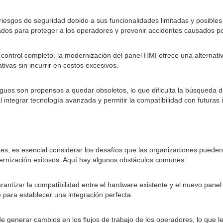
riesgos de seguridad debido a sus funcionalidades limitadas y posible
zados para proteger a los operadores y prevenir accidentes causados ​​
ontrol completo, la modernización del panel HMI ofrece una alternativ
ivas sin incurrir en costos excesivos.
ntiguos son propensos a quedar obsoletos, lo que dificulta la búsqueda 
l integrar tecnología avanzada y permitir la compatibilidad con futuras
ntes, es esencial considerar los desafíos que las organizaciones pued
dernización exitosos. Aquí hay algunos obstáculos comunes:
antizar la compatibilidad entre el hardware existente y el nuevo panel
 para establecer una integración perfecta.
de generar cambios en los flujos de trabajo de los operadores, lo que l