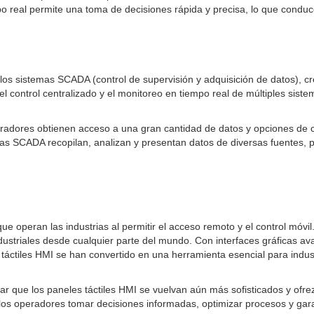
o real permite una toma de decisiones rápida y precisa, lo que conduc
n los sistemas SCADA (control de supervisión y adquisición de datos), 
l control centralizado y el monitoreo en tiempo real de múltiples sist
eradores obtienen acceso a una gran cantidad de datos y opciones de c
temas SCADA recopilan, analizan y presentan datos de diversas fuentes, 
 operan las industrias al permitir el acceso remoto y el control móvil. E
ndustriales desde cualquier parte del mundo. Con interfaces gráficas
táctiles HMI se han convertido en una herramienta esencial para indust
 que los paneles táctiles HMI se vuelvan aún más sofisticados y ofrezc
 los operadores tomar decisiones informadas, optimizar procesos y gara