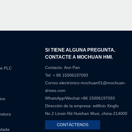
N
SI TIENE ALGUNA PREGUNTA,
CONTACTE A MOCHUAN HMI.
Contacto: Ann Pan
le PLC
Tel: + 86 15006197093
Correo electrónico:
mochuan01@mochuan-
drives.com
WhatsApp/Wechat:+86 15006197093
ivo
Dirección de la empresa: edificio Xingfu
No.2 Linxin Rd Huishan Wuxi, china-214000
eratura
CONTÁCTENOS
utada