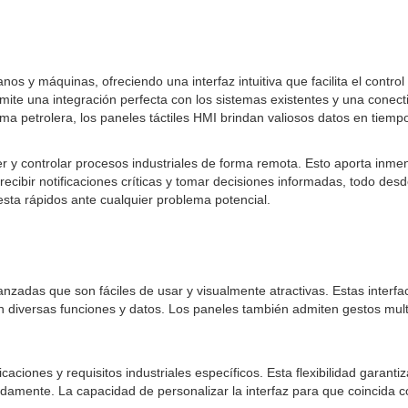
os y máquinas, ofreciendo una interfaz intuitiva que facilita el control
rmite una integración perfecta con los sistemas existentes y una conec
ma petrolera, los paneles táctiles HMI brindan valiosos datos en tiempo
r y controlar procesos industriales de forma remota. Esto aporta inmens
cibir notificaciones críticas y tomar decisiones informadas, todo desd
esta rápidos ante cualquier problema potencial.
vanzadas que son fáciles de usar y visualmente atractivas. Estas inter
 diversas funciones y datos. Los paneles también admiten gestos multitác
aciones y requisitos industriales específicos. Esta flexibilidad garant
damente. La capacidad de personalizar la interfaz para que coincida c