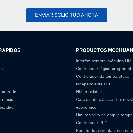
ENVIAR SOLICITUD AHORA
RÁPIDOS
PRODUCTOS MOCHUA
Interfaz hombre-máquina HMI
os
Controlador lógico programab
Controlador de temperatura
independiente PLC
onalizado
HMI multitáctil
ormación
Carcasa de plástico Hmi resist
ivacidad
económico
Hmi resistivo de amplia temp
Controlador PLC
Fuente de alimentación conm