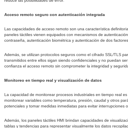
reduce las posibilidades de error.
Acceso remoto seguro con autenticación integrada
Las capacidades de acceso remoto son una característica definitoria
paneles táctiles vienen equipados con mecanismos de autenticación 
contraseña, autenticación biométrica y autenticación de dos factores
Además, se utilizan protocolos seguros como el cifrado SSL/TLS para
transmitidos entre ellos sigan siendo confidenciales y no puedan s
confianza el acceso remoto sin comprometer la integridad y segurid
Monitoreo en tiempo real y visualización de datos
La capacidad de monitorear procesos industriales en tiempo real es 
monitorear variables como temperatura, presión, caudal y otros pará
potenciales y tomar medidas inmediatas para evitar interrupciones 
Además, los paneles táctiles HMI brindan capacidades de visualiza
tablas y tendencias para representar visualmente los datos recopilad