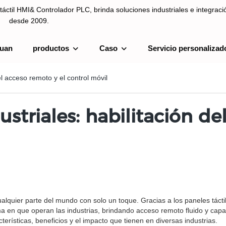
táctil HMI& Controlador PLC, brinda soluciones industriales e integrac
desde 2009.
uan
productos
Caso
Servicio personalizad
ntrolador PLC, brinda soluciones industriales e integración de sistemas
el acceso remoto y el control móvil
ustriales: habilitación de
lquier parte del mundo con solo un toque. Gracias a los paneles táctil
ma en que operan las industrias, brindando acceso remoto fluido y capa
erísticas, beneficios y el impacto que tienen en diversas industrias.