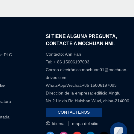
N
SI TIENE ALGUNA PREGUNTA,
CONTACTE A MOCHUAN HMI.
Contacto: Ann Pan
le PLC
Tel: + 86 15006197093
Correo electrónico:
mochuan01@mochuan-
drives.com
WhatsApp/Wechat:+86 15006197093
ivo
Dirección de la empresa: edificio Xingfu
No.2 Linxin Rd Huishan Wuxi, china-214000
eratura
CONTÁCTENOS
utada
Idioma
mapa del sitio