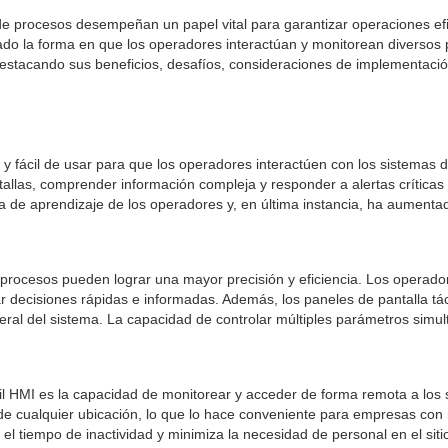
 de procesos desempeñan un papel vital para garantizar operaciones ef
ado la forma en que los operadores interactúan y monitorean diversos p
destacando sus beneficios, desafíos, consideraciones de implementació
a y fácil de usar para que los operadores interactúen con los sistemas 
las, comprender información compleja y responder a alertas críticas en
a de aprendizaje de los operadores y, en última instancia, ha aumentad
de procesos pueden lograr una mayor precisión y eficiencia. Los operado
ar decisiones rápidas e informadas. Además, los paneles de pantalla tác
al del sistema. La capacidad de controlar múltiples parámetros simult
ctil HMI es la capacidad de monitorear y acceder de forma remota a los
 cualquier ubicación, lo que lo hace conveniente para empresas con mú
l tiempo de inactividad y minimiza la necesidad de personal en el siti