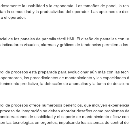
dosamente la usabilidad y la ergonomía. Los tamaños de panel, la resoluci
ectan la comodidad y la productividad del operador. Las opciones de di
ra el operador.
encial de los paneles de pantalla táctil HMI. El diseño de pantallas con 
 indicadores visuales, alarmas y gráficos de tendencias permiten a lo
ontrol de procesos está preparada para evolucionar aún más con las t
los operadores, los procedimientos de mantenimiento y las capacidades
 mantenimiento predictivo, la detección de anomalías y la toma de decis
trol de procesos ofrece numerosos beneficios, que incluyen experiencia
l proceso de integración se deben abordar desafíos como problemas de
 consideraciones de usabilidad y el soporte de mantenimiento eficaz con
con las tecnologías emergentes, impulsando los sistemas de control de 