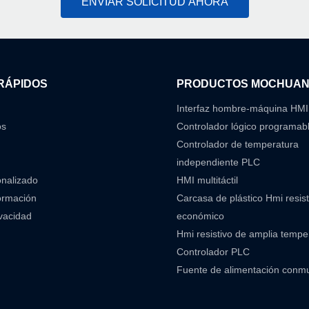
ENVIAR SOLICITUD AHORA
RÁPIDOS
PRODUCTOS MOCHUA
Interfaz hombre-máquina HMI
os
Controlador lógico programab
Controlador de temperatura
independiente PLC
onalizado
HMI multitáctil
ormación
Carcasa de plástico Hmi resist
ivacidad
económico
Hmi resistivo de amplia temp
Controlador PLC
Fuente de alimentación conm