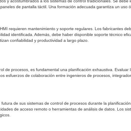
os y acostumbrados a los sistemas de control tradicionales. Se debe i
s paneles de pantalla táctil. Una formación adecuada garantiza un uso ó
il HMI requieren mantenimiento y soporte regulares. Los fabricantes de
lidad identificada. Además, debe haber disponible soporte técnico efi
zan confiabilidad y productividad a largo plazo.
ol de procesos, es fundamental una planificación exhaustiva. Evaluar la
Los esfuerzos de colaboración entre ingenieros de procesos, integrador
futura de sus sistemas de control de procesos durante la planificación d
apacidades de acceso remoto o herramientas de análisis de datos. Los si
gicos.