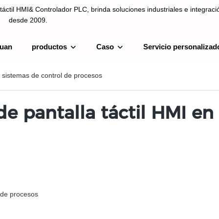
táctil HMI& Controlador PLC, brinda soluciones industriales e integrac
desde 2009.
uan
productos
Caso
Servicio personalizad
ntrolador PLC, brinda soluciones industriales e integración de sistemas
n sistemas de control de procesos
de pantalla táctil HMI en
l de procesos