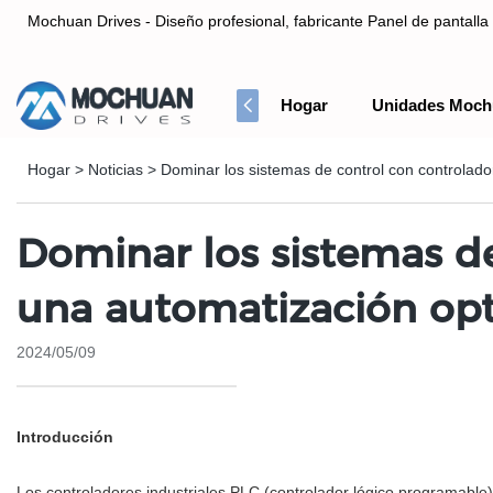
Mochuan Drives - Diseño profesional, fabricante Panel de pantalla 
Hogar
Unidades Moch
Diseño profesional, fabricante Panel de pantalla táctil HMI& Co
Hogar
>
Noticias
>
Dominar los sistemas de control con controlado
Dominar los sistemas de
una automatización op
2024/05/09
Introducción
Los controladores industriales PLC (controlador lógico programable