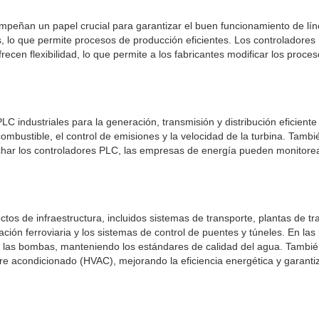
empeñan un papel crucial para garantizar el buen funcionamiento de lí
, lo que permite procesos de producción eficientes. Los controladores 
recen flexibilidad, lo que permite a los fabricantes modificar los proce
C industriales para la generación, transmisión y distribución eficient
mbustible, el control de emisiones y la velocidad de la turbina. También
char los controladores PLC, las empresas de energía pueden monitorear
tos de infraestructura, incluidos sistemas de transporte, plantas de tr
ación ferroviaria y los sistemas de control de puentes y túneles. En la
 de las bombas, manteniendo los estándares de calidad del agua. Tambié
aire acondicionado (HVAC), mejorando la eficiencia energética y garant