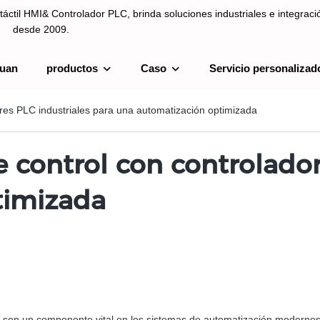
táctil HMI& Controlador PLC, brinda soluciones industriales e integrac
desde 2009.
uan
productos
Caso
Servicio personalizad
ntrolador PLC, brinda soluciones industriales e integración de sistemas
res PLC industriales para una automatización optimizada
 control con controlador
timizada
) son un componente vital en los sistemas de automatización modernos.