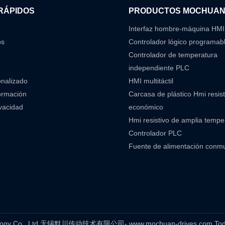
RÁPIDOS
PRODUCTOS MOCHUA
Interfaz hombre-máquina HMI
os
Controlador lógico programab
Controlador de temperatura
independiente PLC
onalizado
HMI multitáctil
ormación
Carcasa de plástico Hmi resist
ivacidad
económico
Hmi resistivo de amplia temp
Controlador PLC
Fuente de alimentación conm
hnology Co., Ltd 无锡默川传动技术有限公司- www.mochuan-drives.com Todos 