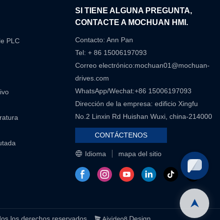
N
SI TIENE ALGUNA PREGUNTA,
CONTACTE A MOCHUAN HMI.
Contacto: Ann Pan
le PLC
Tel: + 86 15006197093
Correo electrónico:
mochuan01@mochuan-
drives.com
WhatsApp/Wechat:+86 15006197093
ivo
Dirección de la empresa: edificio Xingfu
No.2 Linxin Rd Huishan Wuxi, china-214000
eratura
CONTÁCTENOS
utada
Idioma
mapa del sitio
los derechos reservados.
Design