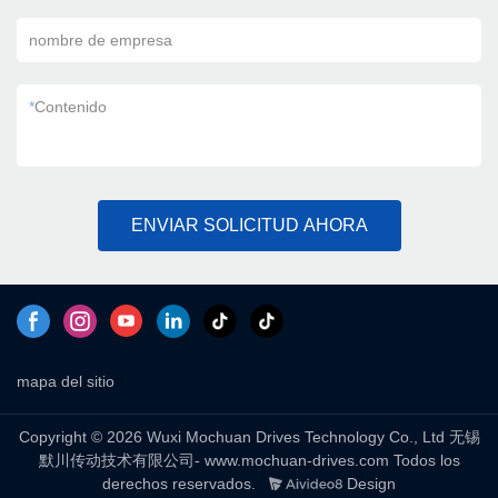
nombre de empresa
*
Contenido
ENVIAR SOLICITUD AHORA
mapa del sitio
Copyright © 2026 Wuxi Mochuan Drives Technology Co., Ltd 无锡
默川传动技术有限公司- www.mochuan-drives.com Todos los
derechos reservados.
Design