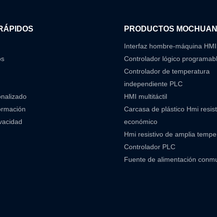
RÁPIDOS
PRODUCTOS MOCHUA
Interfaz hombre-máquina HMI
os
Controlador lógico programab
Controlador de temperatura
independiente PLC
onalizado
HMI multitáctil
ormación
Carcasa de plástico Hmi resist
ivacidad
económico
Hmi resistivo de amplia temp
Controlador PLC
Fuente de alimentación conm