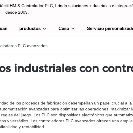
táctil HMI& Controlador PLC, brinda soluciones industriales e integrac
desde 2009.
uan
productos
Caso
Servicio personalizad
ntrolador PLC, brinda soluciones industriales e integración de sistemas
troladores PLC avanzados
os industriales con cont
tividad de los procesos de fabricación desempeñan un papel crucial a l
automatización avanzadas para optimizar las operaciones, maximizar la
reglas del juego. Los PLC son dispositivos electrónicos que automatiz
dos y versátiles. Los controladores PLC avanzados ofrecen una amplia
iabilidad y rentabilidad.