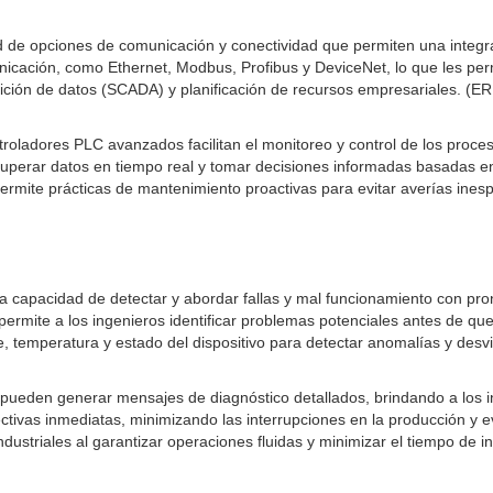
de opciones de comunicación y conectividad que permiten una integraci
unicación, como Ethernet, Modbus, Profibus y DeviceNet, lo que les per
ición de datos (SCADA) y planificación de recursos empresariales. (ER
ntroladores PLC avanzados facilitan el monitoreo y control de los proce
perar datos en tiempo real y tomar decisiones informadas basadas en i
permite prácticas de mantenimiento proactivas para evitar averías inesp
 la capacidad de detectar y abordar fallas y mal funcionamiento con p
 permite a los ingenieros identificar problemas potenciales antes de q
, temperatura y estado del dispositivo para detectar anomalías y desv
pueden generar mensajes de diagnóstico detallados, brindando a los in
ectivas inmediatas, minimizando las interrupciones en la producción y e
striales al garantizar operaciones fluidas y minimizar el tiempo de ina