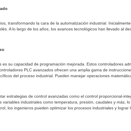
zado
os, transformando la cara de la automatización industrial. Inicialment
elés. A lo largo de los años, los avances tecnológicos han llevado al 
iso
os es su capacidad de programación mejorada. Estos controladores adm
s controladores PLC avanzados ofrecen una amplia gama de instrucciones
ecíficos del proceso industrial. Pueden manejar operaciones matemática
strategias de control avanzadas como el control proporcional-integral-
e variables industriales como temperatura, presión, caudales y más, l
ntrol, los ingenieros pueden optimizar los procesos industriales y log