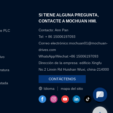
N
SI TIENE ALGUNA PREGUNTA,
CONTACTE A MOCHUAN HMI.
Contacto: Ann Pan
le PLC
Tel: + 86 15006197093
Correo electrónico:
mochuan01@mochuan-
drives.com
WhatsApp/Wechat:+86 15006197093
ivo
Dirección de la empresa: edificio Xingfu
No.2 Linxin Rd Huishan Wuxi, china-214000
eratura
CONTÁCTENOS
utada
Idioma
mapa del sitio