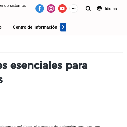
ión de sistemas
Idioma
o
Centro de información
Centro de videos
 desde 2009.
s esenciales para
s
o sistemas médicos, el proceso de selección requiere una