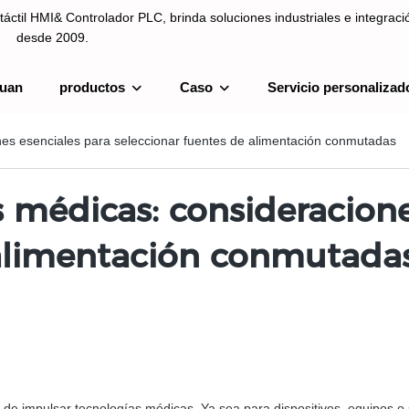
táctil HMI& Controlador PLC, brinda soluciones industriales e integrac
desde 2009.
uan
productos
Caso
Servicio personalizad
ntrolador PLC, brinda soluciones industriales e integración de sistemas
es esenciales para seleccionar fuentes de alimentación conmutadas
 médicas: consideracione
 alimentación conmutada
a de impulsar tecnologías médicas. Ya sea para dispositivos, equipos 