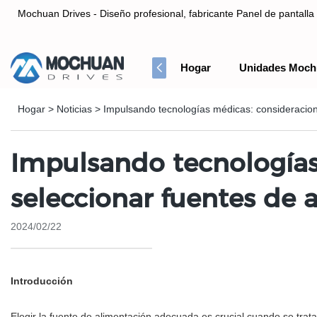
Mochuan Drives - Diseño profesional, fabricante Panel de pantalla 
Hogar
Unidades Moch
Diseño profesional, fabricante Panel de pantalla táctil HMI& Co
Hogar
>
Noticias
>
Impulsando tecnologías médicas: consideracion
Impulsando tecnologías
seleccionar fuentes de
2024/02/22
Introducción
Elegir la fuente de alimentación adecuada es crucial cuando se trat