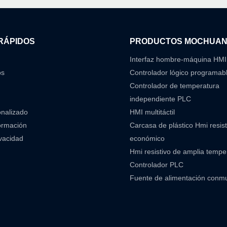
RÁPIDOS
PRODUCTOS MOCHUA
Interfaz hombre-máquina HMI
os
Controlador lógico programab
Controlador de temperatura
independiente PLC
onalizado
HMI multitáctil
ormación
Carcasa de plástico Hmi resist
ivacidad
económico
Hmi resistivo de amplia temp
Controlador PLC
Fuente de alimentación conm