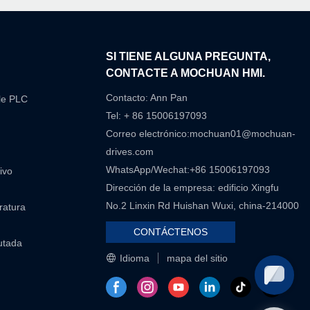
N
SI TIENE ALGUNA PREGUNTA,
CONTACTE A MOCHUAN HMI.
Contacto: Ann Pan
le PLC
Tel: + 86 15006197093
Correo electrónico:
mochuan01@mochuan-
drives.com
WhatsApp/Wechat:+86 15006197093
ivo
Dirección de la empresa: edificio Xingfu
No.2 Linxin Rd Huishan Wuxi, china-214000
eratura
CONTÁCTENOS
utada
Idioma
mapa del sitio