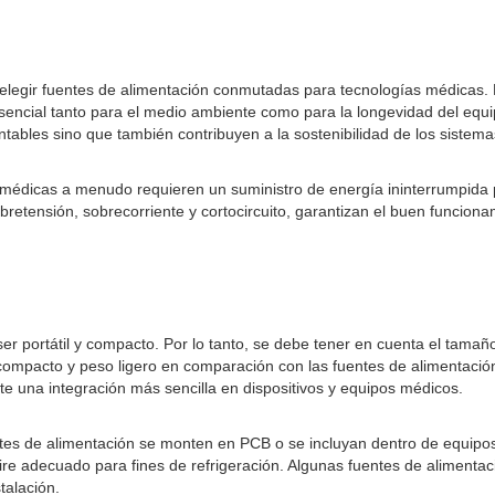
 al elegir fuentes de alimentación conmutadas para tecnologías médicas. 
sencial tanto para el medio ambiente como para la longevidad del equip
ntables sino que también contribuyen a la sostenibilidad de los sistemas
s médicas a menudo requieren un suministro de energía ininterrumpida 
tensión, sobrecorriente y cortocircuito, garantizan el buen funcionam
ser portátil y compacto. Por lo tanto, se debe tener en cuenta el tamañ
mpacto y peso ligero en comparación con las fuentes de alimentación 
e una integración más sencilla en dispositivos y equipos médicos.
s de alimentación se monten en PCB o se incluyan dentro de equipos. 
 aire adecuado para fines de refrigeración. Algunas fuentes de aliment
stalación.