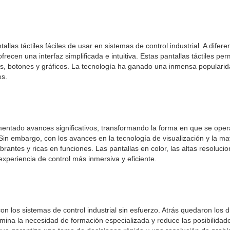
ntallas táctiles fáciles de usar en sistemas de control industrial. A dife
ofrecen una interfaz simplificada e intuitiva. Estas pantallas táctiles p
os, botones y gráficos. La tecnología ha ganado una inmensa populari
es.
imentado avances significativos, transformando la forma en que se operan
 Sin embargo, con los avances en la tecnología de visualización y la 
ibrantes y ricas en funciones. Las pantallas en color, las altas resoluc
experiencia de control más inmersiva y eficiente.
con los sistemas de control industrial sin esfuerzo. Atrás quedaron los d
e elimina la necesidad de formación especializada y reduce las posibilidad