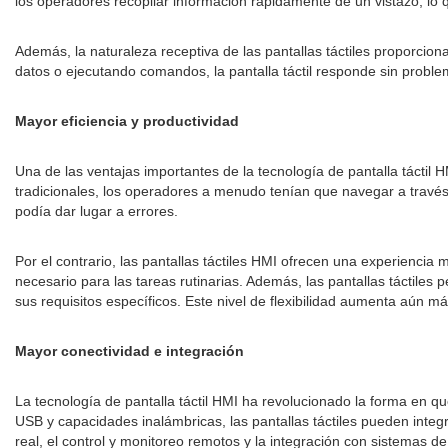
los operadores recopilar información rápidamente de un vistazo, lo 
Además, la naturaleza receptiva de las pantallas táctiles proporcio
datos o ejecutando comandos, la pantalla táctil responde sin proble
Mayor eficiencia y productividad
Una de las ventajas importantes de la tecnología de pantalla táctil H
tradicionales, los operadores a menudo tenían que navegar a travé
podía dar lugar a errores.
Por el contrario, las pantallas táctiles HMI ofrecen una experienc
necesario para las tareas rutinarias. Además, las pantallas táctiles
sus requisitos específicos. Este nivel de flexibilidad aumenta aún m
Mayor conectividad e integración
La tecnología de pantalla táctil HMI ha revolucionado la forma en qu
USB y capacidades inalámbricas, las pantallas táctiles pueden inte
real, el control y monitoreo remotos y la integración con sistemas d