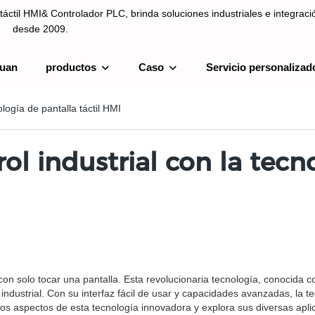
táctil HMI& Controlador PLC, brinda soluciones industriales e integrac
desde 2009.
uan
productos
Caso
Servicio personalizad
ntrolador PLC, brinda soluciones industriales e integración de sistemas
logía de pantalla táctil HMI
l industrial con la tecno
on solo tocar una pantalla. Esta revolucionaria tecnología, conocida c
industrial. Con su interfaz fácil de usar y capacidades avanzadas, la t
ersos aspectos de esta tecnología innovadora y explora sus diversas aplic