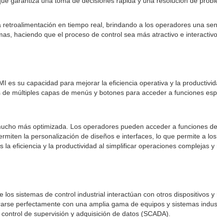
que garantiza una toma de decisiones rápida y una resolución de probl
na retroalimentación en tiempo real, brindando a los operadores una se
mas, haciendo que el proceso de control sea más atractivo e interactivo
MI es su capacidad para mejorar la eficiencia operativa y la productivi
s de múltiples capas de menús y botones para acceder a funciones esp
ia mucho más optimizada. Los operadores pueden acceder a funciones de
 permiten la personalización de diseños e interfaces, lo que permite a 
ás la eficiencia y la productividad al simplificar operaciones complejas
e los sistemas de control industrial interactúan con otros dispositivos
grarse perfectamente con una amplia gama de equipos y sistemas indust
e control de supervisión y adquisición de datos (SCADA).