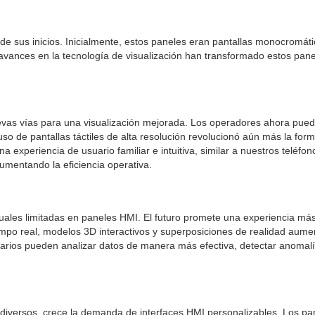
e sus inicios. Inicialmente, estos paneles eran pantallas monocromátic
 avances en la tecnología de visualización han transformado estos panel
uevas vías para una visualización mejorada. Los operadores ahora puede
uso de pantallas táctiles de alta resolución revolucionó aún más la fo
 experiencia de usuario familiar e intuitiva, similar a nuestros teléfono
mentando la eficiencia operativa.
suales limitadas en paneles HMI. El futuro promete una experiencia más
empo real, modelos 3D interactivos y superposiciones de realidad aume
suarios pueden analizar datos de manera más efectiva, detectar anomalí
 diversos, crece la demanda de interfaces HMI personalizables. Los p