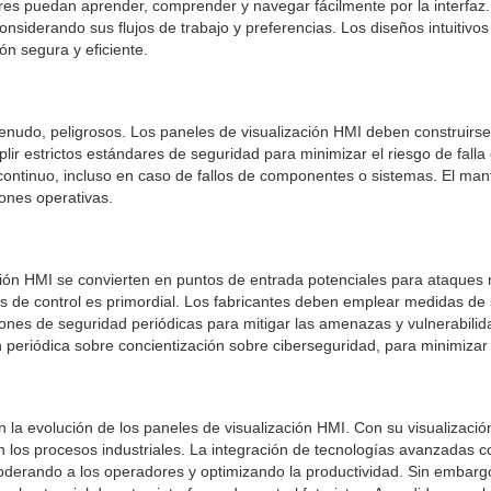
es puedan aprender, comprender y navegar fácilmente por la interfaz. 
nsiderando sus flujos de trabajo y preferencias. Los diseños intuitivo
n segura y eficiente.
 menudo, peligrosos. Los paneles de visualización HMI deben construirs
ir estrictos estándares de seguridad para minimizar el riesgo de fal
continuo, incluso en caso de fallos de componentes o sistemas. El man
iones operativas.
ción HMI se convierten en puntos de entrada potenciales para ataques 
mas de control es primordial. Los fabricantes deben emplear medidas de s
aciones de seguridad periódicas para mitigar las amenazas y vulnerab
 periódica sobre concientización sobre ciberseguridad, para minimizar
con la evolución de los paneles de visualización HMI. Con su visualizació
os procesos industriales. La integración de tecnologías avanzadas como 
rando a los operadores y optimizando la productividad. Sin embargo,