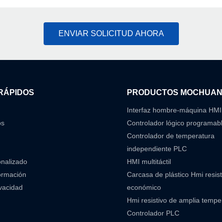
ENVIAR SOLICITUD AHORA
RÁPIDOS
PRODUCTOS MOCHUA
Interfaz hombre-máquina HMI
os
Controlador lógico programab
Controlador de temperatura
independiente PLC
onalizado
HMI multitáctil
ormación
Carcasa de plástico Hmi resist
ivacidad
económico
Hmi resistivo de amplia temp
Controlador PLC