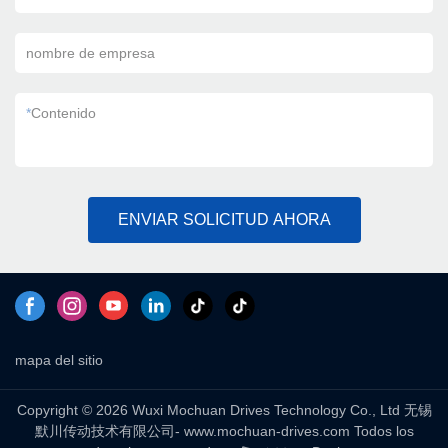
nombre de empresa
*
Contenido
ENVIAR SOLICITUD AHORA
mapa del sitio
Copyright © 2026 Wuxi Mochuan Drives Technology Co., Ltd 无锡
默川传动技术有限公司- www.mochuan-drives.com Todos los