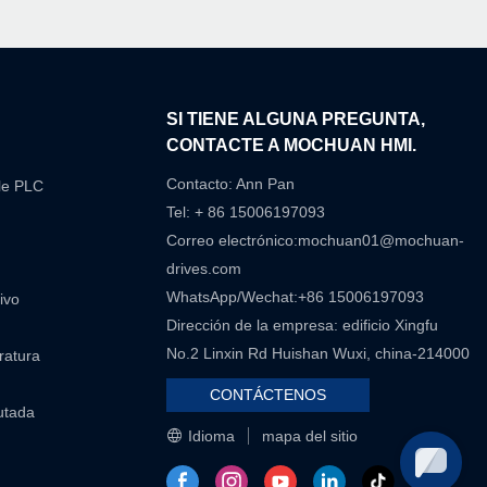
N
SI TIENE ALGUNA PREGUNTA,
CONTACTE A MOCHUAN HMI.
Contacto: Ann Pan
le PLC
Tel: + 86 15006197093
Correo electrónico:
mochuan01@mochuan-
drives.com
WhatsApp/Wechat:+86 15006197093
ivo
Dirección de la empresa: edificio Xingfu
No.2 Linxin Rd Huishan Wuxi, china-214000
eratura
CONTÁCTENOS
utada
Idioma
mapa del sitio