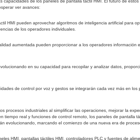
s capacidades de los paneles de pantalla táctil HMI. El futuro de esto
esperar ver avances:
ctil HMI pueden aprovechar algoritmos de inteligencia artificial para 
encias de los operadores individuales.
lidad aumentada pueden proporcionar a los operadores información e 
evolucionando en su capacidad para recopilar y analizar datos, proporc
idades de control por voz y gestos se integrarán cada vez más en los p
os procesos industriales al simplificar las operaciones, mejorar la exp
n tiempo real y funciones de control remoto, los paneles de pantalla tá
n evolucionando, marcando el comienzo de una nueva era de procesos i
eles HMI, pantallas táctiles HMI, controladores PLC y fuentes de alim