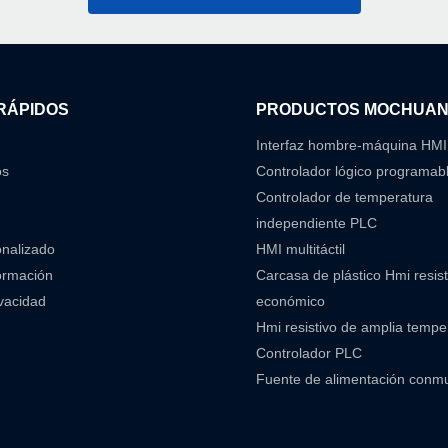
RÁPIDOS
PRODUCTOS MOCHUA
Interfaz hombre-máquina HMI
os
Controlador lógico programab
Controlador de temperatura
independiente PLC
onalizado
HMI multitáctil
ormación
Carcasa de plástico Hmi resist
ivacidad
económico
Hmi resistivo de amplia temp
Controlador PLC
Fuente de alimentación conm