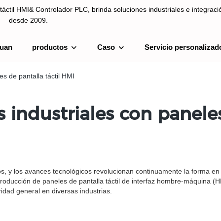
táctil HMI& Controlador PLC, brinda soluciones industriales e integrac
desde 2009.
uan
productos
Caso
Servicio personalizad
ntrolador PLC, brinda soluciones industriales e integración de sistemas
s de pantalla táctil HMI
industriales con paneles
os, y los avances tecnológicos revolucionan continuamente la forma e
troducción de paneles de pantalla táctil de interfaz hombre-máquina (H
idad general en diversas industrias.