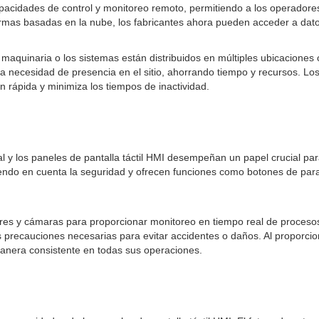
pacidades de control y monitoreo remoto, permitiendo a los operadores
formas basadas en la nube, los fabricantes ahora pueden acceder a dat
 maquinaria o los sistemas están distribuidos en múltiples ubicaciones 
a necesidad de presencia en el sitio, ahorrando tiempo y recursos. Los
n rápida y minimiza los tiempos de inactividad.
l y los paneles de pantalla táctil HMI desempeñan un papel crucial pa
eniendo en cuenta la seguridad y ofrecen funciones como botones de p
res y cámaras para proporcionar monitoreo en tiempo real de procesos y
s precauciones necesarias para evitar accidentes o daños. Al proporciona
manera consistente en todas sus operaciones.