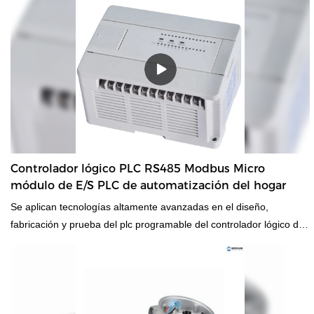
Controlador lógico PLC RS485 Modbus Micro
módulo de E/S PLC de automatización del hogar
Se aplican tecnologías altamente avanzadas en el diseño,
fabricación y prueba del plc programable del controlador lógico de
automatización del hogar del módulo micro de E/S modbus rs485.
Con calidad comprobada y características multifuncionales, se
puede encontrar en el campo de los circuitos integrados.