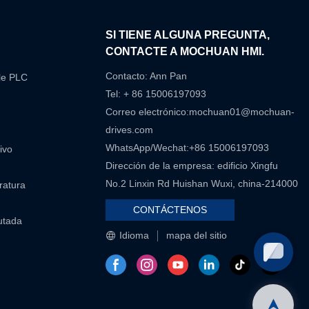
N
SI TIENE ALGUNA PREGUNTA,
CONTACTE A MOCHUAN HMI.
Contacto: Ann Pan
le PLC
Tel: + 86 15006197093
Correo electrónico:
mochuan01@mochuan-
drives.com
WhatsApp/Wechat:+86 15006197093
ivo
Dirección de la empresa: edificio Xingfu
No.2 Linxin Rd Huishan Wuxi, china-214000
eratura
CONTÁCTENOS
utada
Idioma
mapa del sitio