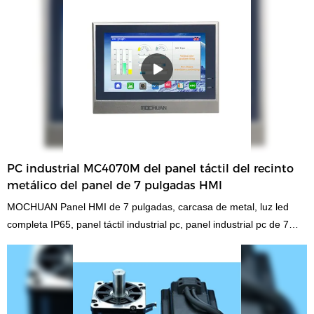
PC industrial MC4070M del panel táctil del recinto
metálico del panel de 7 pulgadas HMI
MOCHUAN Panel HMI de 7 pulgadas, carcasa de metal, luz led
completa IP65, panel táctil industrial pc, panel industrial pc de 7
pulgadas MC4070M, en comparación con productos similares en el
mercado, tiene ventajas excepcionales incomparables en términos
de rendimiento, calidad, apariencia, etc., y disfruta de una buena
reputación en el mercado. MOCHUAN resume los defectos de
productos anteriores y los mejora continuamente. Las