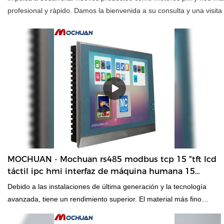
profesional y rápido. Damos la bienvenida a su consulta y una visit
MOCHUAN - Mochuan rs485 modbus tcp 15 "tft lcd
táctil ipc hmi interfaz de máquina humana 15
pulgadas
Debido a las instalaciones de última generación y la tecnología
avanzada, tiene un rendimiento superior. El material más fino
contribuye a la excelente calidad de este producto.