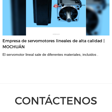
especificaciones de la PC con panel táctil industrial IP65 con luz
LED completa con carcasa metálica MOCHUAN de 7 ", PC con
panel industrial MC4070M de 7 pulgadas se pueden personalizar
según sus necesidades.PC con panel táctil industrial IP65 con
carcasa metálica de 7 ", luz LED completa, PC con panel industrial
que presenta una combinación de innovaciones innovadoras.
Empresa de servomotores lineales de alta calidad |
Además, nuestros ingenieros profesionales y experimentados
MOCHUÁN
pueden crear soluciones personalizadas para ayudar a diseñarlo.
El servomotor lineal sale de diferentes materiales, incluidos .
CONTÁCTENOS