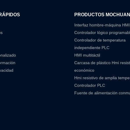
RÁPIDOS
PRODUCTOS MOCHUA
Interfaz hombre-máquina HMI
os
Controlador lógico programab
Controlador de temperatura
independiente PLC
onalizado
HMI multitáctil
ormación
Carcasa de plástico Hmi resist
ivacidad
económico
Hmi resistivo de amplia temp
Controlador PLC
Fuente de alimentación conm