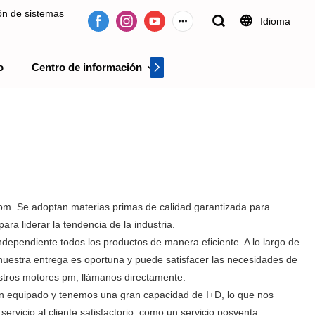
ión de sistemas
Idioma
o
Centro de información
Centro de videos
 desde 2009.
 pm. Se adoptan materias primas de calidad garantizada para
a liderar la tendencia de la industria.
dependiente todos los productos de manera eficiente. A lo largo de
 nuestra entrega es oportuna y puede satisfacer las necesidades de
estros motores pm, llámanos directamente.
en equipado y tenemos una gran capacidad de I+D, lo que nos
rvicio al cliente satisfactorio, como un servicio posventa