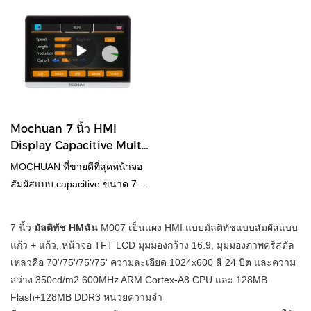
หน้าจอสัมผัส HMI เมื่อเทียบกับ
แข่งขันหลัก ความนิยม และอัตรา
เวอรีเนต พอร์ตอนุกรม 4 ช่อง
ลักษณะที่ปรากฏ ฯลฯ และ
ผลิตภัณฑ์ที่คล้ายคลึงกันในท้อง
การครอบครองตลาดขององค์กร
พร้อมพอร์ตอีเธอร์เน็ตความ
เพลิดเพลินกับชื่อเสียงที่ดีในตลาด
ตลาด มีข้อได้เปรียบที่โดดเด่น
ได้อย่างครอบคลุม และส่งเสริม
สามารถในการขยายที่ทรงพลังยิ่ง
MOCHUAN สรุป ข้อบกพร่องของ
อย่างหาที่เปรียบไม่ได้ทั้งในด้าน
การพัฒนาที่ดีและรวดเร็วของ
ขึ้น ซอฟต์แวร์กำหนดค่าใหม่
ผลิตภัณฑ์ที่ผ่านมาและปรับปรุง
ประสิทธิภาพ คุณภาพ รูปลักษณ์
องค์กรได้อย่างมีประสิทธิภาพ ยิ่ง
ไลบรารีที่สมบูรณ์ ฟังก์ชันอันทรง
อย่างต่อเนื่อง ข้อกำหนดของ
ฯลฯ และมีชื่อเสียงที่ดีในตลาด
ไปกว่านั้น，ขนาดและรูปแบบ
พลัง
MOCHUAN 7 นิ้วอุตสาหกรรม
MOCHUAN สรุปข้อบกพร่องของ
ของแผงสัมผัส HMI สามารถปรับ
TFT lcd อีเธอร์เน็ต hmi จอภาพ ผู้
ผลิตภัณฑ์ที่ผ่านมาและปรับปรุง
แต่งให้เหมาะกับความต้องการ
Mochuan 7 นิ้ว HMI
ผลิตเฟรมแบบเปิด 7 นิ้ว M007
อย่างต่อเนื่อง ข้อมูลจำเพาะของ
ของลูกค้าที่หลากหลาย พบการใช้
Display Capacitive Multi-
สามารถปรับแต่งได้ตามความ
MOCHUAN Ethernet
งานที่หลากหลาย
Touch HMI M007 ผู้ผลิต
MOCHUAN ที่ขายดีที่สุดหน้าจอ
ต้องการของคุณ
อุตสาหกรรม HMI Modbus
สัมผัสแบบ capacitive ขนาด 7
Ethernet TFT lcd 7 นิ้ว 24vdc
นิ้ว tft lcd hmi 7 นิ้ว M007 dc24v
หน้าจอสัมผัส hmi 7 นิ้วสามารถ
ip65 อีเธอร์เน็ต เมื่อเทียบกับ
7 นิ้ว
มัลติทัช HM
ฉัน
M007 เป็นแผง HMI แบบมัลติทัชแบบสัมผัสแบบ
ปรับแต่งได้ตามความต้องการของ
ผลิตภัณฑ์ที่คล้ายคลึงกันในตลาด
แก้ว + แก้ว, หน้าจอ TFT LCD มุมมองกว้าง 16:9, มุมมองภาพคริสตัล
คุณนวัตกรรมทางเทคโนโลยีส่ง
มีข้อได้เปรียบที่โดดเด่นหาที่
เหลวคือ 70'/75'/75'/75' ความละเอียด 1024x600 สี 24 บิต และความ
เสริมผลิตภัณฑ์เพื่อให้บรรลุ
เปรียบมิได้ในแง่ของประสิทธิภาพ
สว่าง 350cd/m2 600MHz ARM Cortex-A8 CPU และ 128MB
ตำแหน่งที่อยู่ยงคงกระพันในการ
คุณภาพ ลักษณะที่ปรากฏ ฯลฯ
Flash+128MB DDR3 หน่วยความจำ
แข่งขันที่ดุเดือด ดังนั้นจึงมีการใช้
และเพลิดเพลินกับชื่อเสียงที่ดีใน