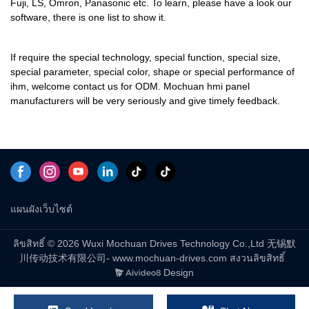
Fuji, LS, Omron, Panasonic etc. To learn, please have a look our
software, there is one list to show it.
If require the special technology, special function, special size,
special parameter, special color, shape or special performance of
ihm, welcome contact us for ODM. Mochuan hmi panel
manufacturers will be very seriously and give timely feedback.
แผนผังเว็บไซต์
ลิขสิทธิ์ © 2026 Wuxi Mochuan Drives Technology Co.,Ltd 无锡默
川传动技术有限公司- www.mochuan-drives.com สงวนลิขสิทธิ์
Design