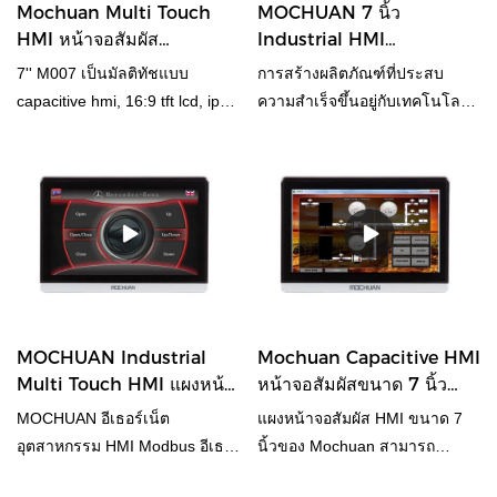
Mochuan Multi Touch
MOCHUAN 7 นิ้ว
HMI หน้าจอสัมผัส
Industrial HMI
อุตสาหกรรม HMI ขนาด 7
Capacitive Multi Touch
7'' M007 เป็นมัลติทัชแบบ
การสร้างผลิตภัณฑ์ที่ประสบ
นิ้ว M007
HMI M007 ผู้ผลิต
capacitive hmi, 16:9 tft lcd, ips,
ความสำเร็จขึ้นอยู่กับเทคโนโลยี
ความละเอียด 1024x600, ความ
ทรัพยากร และความสามารถระ
สว่าง 350cd/m2 600MHz ARM
ดับไฮเอนด์ และในขณะเดียวกันก็
Cortex-A8 CPU และหน่วยความ
ตอบสนองความต้องการที่หลาก
จำแฟลช 128MB + หน่วยความ
หลายของตลาดได้ดียิ่งขึ้น
จำ DDR3 128MB รองรับอีเธอร์
นอกจากนี้ ยังสามารถผลิตได้ใน
เน็ต, com1 com2 com3 com4
ข้อกำหนดที่หลากหลายเพื่อตอบ
พร้อม rs485, rs232, rs422 เพื่อ
สนองความต้องการที่แตกต่างกัน
ตอบสนองความต้องการที่แตกต่าง
ของลูกค้าMOCHUAN 7 นิ้ว
จากแอปพลิเคชันโครงการ ต้นทุน
อุตสาหกรรม TFT lcd อีเธอร์เน็ต
MOCHUAN Industrial
Mochuan Capacitive HMI
ต่ำและความน่าเชื่อถือสูงพร้อม
hmi จอภาพเปิดเฟรมผู้ผลิต 7 นิ้ว
Multi Touch HMI แผงหน้า
หน้าจอสัมผัสขนาด 7 นิ้ว
เปลือกหุ้ม การรักษาสีแบบไตร
M007 เมื่อเทียบกับผลิตภัณฑ์ที่
จอสัมผัส HMI ขนาด 7 นิ้ว
M007 HMI Touch Panel
MOCHUAN อีเธอร์เน็ต
แผงหน้าจอสัมผัส HMI ขนาด 7
หลักฐานของบอร์ดโฮสต์ ปรับให้
คล้ายคลึงกันในตลาด มีข้อได้
M007
Display
อุตสาหกรรม HMI Modbus อีเธอ
นิ้วของ Mochuan สามารถ
เข้ากับสภาพแวดล้อมที่รุนแรง
เปรียบที่โดดเด่นที่หาที่เปรียบมิได้
ร์เน็ต TFT LCD 7 นิ้ว 24vdcแผง
ปรับปรุงความสามารถในการ
หลากหลาย บอกลารัด ติดตั้งคอน
ในแง่ของประสิทธิภาพ คุณภาพ