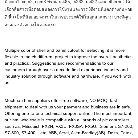
มี com1, com2, com3 พร้อม rs485, rs232, rs422 และ ethernet ให้
งานในหลากหลายสาขา รวมถึง
ตลาดMOCHUAN สรุปข้อ
เลือกสื่อสารเพื่อตอบสนองการใช้งานและการใช้งานที่แตกต่างกัน
HMI
จอภาพระบบสัมผัส
บกพร่องของผลิตภัณฑ์ที่ผ่านมา
7 นิ้ว
เป็นที่นิยมอย่างมากในการประยุกต์ใช้ในอุตสาหกรรม บางทีคุณ
และปรับปรุงอย่างต่อเนื่อง ข้อมูล
อาจลองตัวอย่างในตอนแรก
จำเพาะของ MOCHUAN ที่ขายดี
ที่สุดหน้าจอสัมผัสแบบ capacitive
7 นิ้ว tft lcd hmi 7 นิ้ว M007
Multiple color of shell and panel cutout for selecting, it is more
dc24v ip65 อีเธอร์เน็ตสามารถ
flexible to match different project to improve the overall aesthetics
ปรับแต่งตามความต้องการของ
and practical. Suggestions and recommendations to our
คุณเทคโนโลยีมีความสำคัญใน
customers through over a decade field experience industry and
การผลิตผลิตภัณฑ์ ในฐานะชนิด
industry solution through software and hardware, if you work with
ของหน้าจอสัมผัสแบบ capacitive
us.
ขนาด 7 นิ้ว tft lcd hmi
อเนกประสงค์ที่ขายดีที่สุด
Mochuan hmi suppliers offer free software, NO MOQ, fast
สามารถพบได้อย่างกว้างขวางใน
shipment, to deal with us your payment and business are in safe.
สถานการณ์การใช้งานของ
Offering one-to-one technical support online. The most important,
our hmi wholesale is compatible with all brands of plc controllers,
จอภาพแบบสัมผัส
such as, Mitsubish FX2N, FX3U, FX3SA, FX5U...Siemens S7-200,
S7-300, S7-400,...etc, ABB, Acrel, Allen-Bradley(AB), Delta, Fatek,