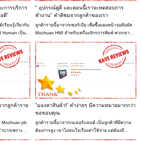
และการบริการ
“ อุปกรณ์ดูดี และตอนนี้เราจะทดสอบการ
อดี”
ทำงาน” คำติชมจากลูกค้าของเรา
รียนรู้เกี่ยวกับ
ลูกค้ารายนี้มาจากเซอร์เบีย เพื่อซื้อแผงหน้าจอสัมผัส
I Human เป็น
Mochuan HMI สำหรับเครื่องจักรการพิมพ์ พวกเขา
อภาพมัลติทัช
ไม่ใช่ตำแหน่งระดับไฮเอนด์และพิจารณาต้นทุนที่มา
เราถามด้วยความ
กกว่า แต่ยังต้องการความละเอียดสูงของ HMI
ะจากลูกค้าราย
“มองหาสินค้า!” คำง่ายๆ มีความหมายมากกว่า
ขอขอบคุณ.
ุม Mochuan plc
ลูกค้ารายนี้มาจากเนเธอร์แลนด์ เป็นลูกค้าที่มีความ
ลำบากเพราะ
ต้องการสูง เขาไม่สนใจเรื่องค่าใช้จ่าย แต่ต้องมี
ยคำถามมากมาย
ประสิทธิภาพสูง ไม่ต้องสงสัยเลย 7inch M007 คือตัว