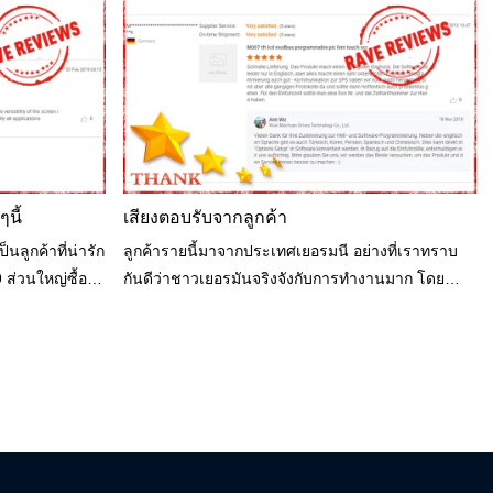
งใหม่
เลือกแรก ทำไม ดูเหมือน apple mobile ที่มีความ
ละเอียดสูงมาก มัลติทัช และสมบูรณ์แบบสำหรับ
การนำเสนอที่สวยงาม
นี้
เสียงตอบรับจากลูกค้า
ลูกค้าที่น่ารัก
ลูกค้ารายนี้มาจากประเทศเยอรมนี อย่างที่เราทราบ
 ส่วนใหญ่ซื้อ
กันดีว่าชาวเยอรมันจริงจังกับการทำงานมาก โดย
ด 7 นิ้ว M007
เฉพาะอย่างยิ่งในอุตสาหกรรมการตกแต่ง พวกเขามี
ที่มีขนาดใหญ่มาก
ทักษะมาก กล่าวอีกนัยหนึ่งถ้าผลิตภัณฑ์ได้รับการ
กับลูกค้าของ
ยอมรับจากพวกเขาหมายความว่าผลิตภัณฑ์นี้ดีจาก
รับตลาดยุโรป
คุณภาพประสิทธิภาพ...ฯลฯ