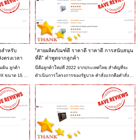
วสำหรับ
“สายผลิตภัณฑ์ดี ราคาดี ราคาดี การสนับสนุน
่งตรงเวลา
ที่ดี” คำพูดจากลูกค้า
ต้น ลูกค้า
นี่คือลูกค้าใหม่ที่ 2022 จากประเทศไทย สำคัญที่จะ
X ขนาด 15 นิ้ว
ดำเนินการโครงการของรัฐบาล คำสั่งแรกคือคำสั่ง
ความต้องการของ
ตัวอย่างขนาดเล็กหนึ่งคำสั่งที่เริ่มต้นจากอินเทอร์เฟซ
นาดใหญ่และ
เครื่องมนุษย์ MC-H070 HMI ขนาด 7 นิ้ว เมื่อได้
56E ขนาด 15.6
ตัวอย่างที่จะพบเกี่ยวกับ CPU ไม่ตรงกับพารามิเตอร์
ระสิทธิภาพ
โครงการประมูล
บสนองความ