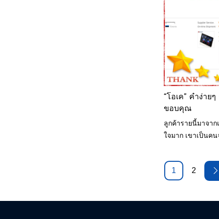
เครื่องอัดรีดพลาส
แบบ capacitive แ
“โอเค” คำง่ายๆ
ขอบคุณ
ลูกค้ารายนี้มาจาก
ใจมาก เขาเป็นคนจร
ที่สำคัญ ดูแลสุนั
เขา มีเพียงเขาเท่
1
2
นั้นเราสามารถพูดค
ปัญหา ในการพูดคุยแ
เขา เกี่ยวกับงานแ