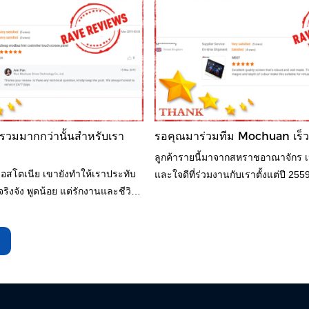
ติก ส่วนใหญ่ใช้ประเภทแผง hmi
เพราะลูกค้ารายนี้ต้องการพัฒนาเครื่อ
ละตัวควบคุม plc ของเรา
 รวมมากกว่านั้นสำหรับเรา
รอคุณมาร่วมทีม Mochuan เร็วๆ
ลูกค้ารายนี้มาจากสหราชอาณาจักร เป็น
เอสโตเนีย เขายังทำให้เราประทับ
และใจดีที่ร่วมงานกับเราตั้งแต่ปี 2559
ิงจัง พูดน้อย แต่รักงานและชีวิต
คอนโทรลเลอร์ plc และแผงสัมผัสขนา
ขของเขาให้ดีมาก หายากที่จะไปถึง
ทุกเดือน ลูกค้ารายนี้เป็นผู้รวมระบบ
านั้นที่พบกับคำถามทางเทคนิค จาก
แน่นอนว่ายังผลิตอุปกรณ์บางอย่างให้
ุยกันเป็นเวลาหลายชั่วโมงเพื่อแก้
พวกเขาด้วย ส่วนใหญ่เป็นบริการสำห
บบจำกัด เพื่อเรียนรู้เพิ่มเติมจาก
ละชีวิต