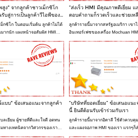
ูง" จากลูกค้าชาวเม็กซิโก
“ส่งเร็ว HMI มีคุณภาพดีเยี่ยม 
รับสู่การเป็นลูกค้าวีไอพีของ
ตอบคำถามก็รวดเร็วและช่วยเหลื
ม็กซิโก ในตอนเริ่มต้น ลูกค้าไม่ได้
ลูกค้ารายนี้มาจากสหรัฐอเมริกา เขาได้เ
จนมากนัก แผงหน้าจอสัมผัส HMI
อินเทอร์เฟซของเครื่อง Mochuan HM
อุปกรณ์เครื่องบรรจุของเขา
อย่างดี ลูกค้าให้เราทำใบเสนอราคาจ
สกรีน M007 7 นิ้วโดยตรง แน่นอน 
สงสัย
ณ์แบบ" ข้อเสนอแนะจากลูกค้า
“บริษัทที่ยอดเยี่ยม” ข้อเสนอแน
นี้ ยินดีต้อนรับเข้าร่วมกับเรา
เบลเยียม ผู้ชายที่ดีและใจดี อดทน
ลูกค้ารายนี้มาจากอิตาลี ใช้ตัวควบค
ามทางเทคนิคจากวิศวกรของเรา
และแผงจอภาพ HMI ของเรา แรกๆก็
คนิคเพิ่มเติมเกี่ยวกับอุปกรณ์
ลูกค้ามีความต้องการสูง เต็มไปด้ว