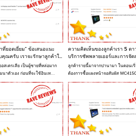
าที่ยอดเยี่ยม” ข้อเสนอแนะ
ความคิดเห็นของลูกค้าเรา 5 ดา
ุณครับ เราจะรักษาลูกค้าให้
บริการซัพพลายเออร์และการจัดส
อสเตรเลีย เป็นผู้ชายที่หล่อมาก
ลูกค้ารายนี้มาจากปานามา ในตอนเริ่ม
นาตัวเอง ก่อนที่จะใช้อินเท
ต้องการซื้อแผงหน้าจอสัมผัส MC4150
ย์ Mochuan เขาได้ลองใช้ HMI
ของเราเพื่อใช้กับเครื่องจักรสิ่งทอ 
ครื่องจักรพลาสติกของพวกเขา ไม่
ลูกค้าเพียง 2 ประการ คือ หน้าจอข
อื่นไม่ดี แต่ต้องการหายี่ห้ออื่นที่ดี
ต้นทุนต่ำ จากนั้นจึงแนะนำ MC-H1
ๆ
นิ้วให้กับลูกค้า ตั้งแต่ขนาด ต้นทุน ป
พารามิเตอร์ทางเทคนิค ฯลฯ เพื่อตอ
ต้องการของลูกค้า