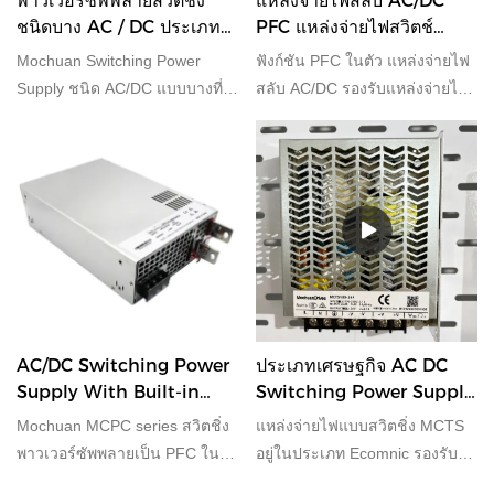
พาวเวอร์ซัพพลายสวิตชิ่ง
แหล่งจ่ายไฟสลับ AC/DC
ชนิดบาง AC / DC ประเภท
PFC แหล่งจ่ายไฟสวิตช์
ประหยัด พาวเวอร์ซัพพลาย
ป้องกันสูงบาง
Mochuan Switching Power
ฟังก์ชัน PFC ในตัว แหล่งจ่ายไฟ
SMPS
Supply ชนิด AC/DC แบบบางที่มี
สลับ AC/DC รองรับแหล่งจ่ายไฟ
กำลังไฟ 25W 35W 50W 75W
200w 350w 500w เหมาะมาก
100W 150W 200W 350W เมื่อ
สำหรับสภาพแวดล้อมการทำงาน
เปรียบเทียบกับผลิตภัณฑ์ที่
ที่มีความชื้นและฝุ่นละออง
คล้ายคลึงกันในตลาด มีข้อได้
เปรียบที่โดดเด่นอย่างหาที่เปรียบ
มิได้ในด้านประสิทธิภาพ คุณภาพ
รูปลักษณ์ ฯลฯ และมีชื่อเสียงใน
ด้านประสิทธิภาพ ตลาด
MOCHUAN สรุปข้อบกพร่องของ
ผลิตภัณฑ์ที่ผ่านมาและปรับปรุง
AC/DC Switching Power
ประเภทเศรษฐกิจ AC DC
Supply With Built-in
Switching Power Supply
อย่างต่อเนื่อง ข้อมูลจำเพาะของ
Active PFC Function
แหล่งจ่ายไฟประสิทธิภาพสูง
Mochuan Switching Power
Mochuan MCPC series สวิตชิ่ง
แหล่งจ่ายไฟแบบสวิตชิ่ง MCTS
Supply ชนิดบาง AC/DC ที่มีกำลัง
พาวเวอร์ซัพพลายเป็น PFC ในตัว
อยู่ในประเภท Ecomnic รองรับ
ไฟ 25W 35W 50W 75W 100W
รองรับ 200W 320W 500W
แรงดันไฟฟ้า 25W 35W 50W