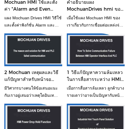
Mochuan HMI ใช้และตั้ง
คำอธิบายแผง
ใช้ munite สองอันเพื่อดูมัน บางที
ค่า "Alarm and Even
MochuanDrives hmi ของ
มันอาจช่วยคุณแก้ปัญหาบางอย่าง
Display" ใน
การเชื่อมต่อกับแหล่งจ่ายไฟ
แผง Mochuan Drives HMI วิธีใช้
เมื่อใช้แผง Mochuan HMI ของ
ได้จริง ๆ ซึ่งเป็นประเด็นที่คุณไม่
Mochuanstudio
และตั้งค่าฟังก์ชั่น Alarm และ
เราเกี่ยวกับการเชื่อมต่อแหล่งจ่าย
ได้พิจารณา
Even Display
ไฟ โปรดอ้างอิงข้อมูลนี้ อาจมี
ประโยชน์สำหรับคุณ มันกล่าวถึง
แหล่งจ่ายไฟ FG, GND และ
DC24V มันสามารถเชื่อมต่อได้
เพื่อหลีกเลี่ยงปัญหาที่ก่อกวน
2 Mochuan เหตุผลและวิธี
1 วิธีแก้ปัญหาความล้มเหลว
แก้ปัญหาสำหรับหน้าจอ
ในการสื่อสารระหว่าง HMI
สัมผัสที่ตั้งโปรแกรมได้และ
Operator Interface และ
มีวิศวกรบางคนให้ข้อเสนอแนะ
เมื่อการสื่อสารล้มเหลว ลูกค้าบาง
PLC ล้มเหลวในการสื่อสาร
PLC
กับเราอยู่เสมอว่าเหตุใดอินเท
รายเดาว่าอาจเป็นปัญหากับหน้า
อร์เฟซสำหรับเครื่องจักรของ
จอสัมผัสแบบ all-in-one หรืออิน
มนุษย์กับพีซีอุตสาหกรรมจึงไม่
เทอร์เฟซ การจำลองแบบ
สามารถสื่อสารกับ plc ได้ คำถาม
ออนไลน์คือการข้ามหน้าจอสัมผัส
นี้เป็นคำถามที่มักพบเจอใน
และใช้ PLC เพื่อเชื่อมต่อโดยตรง