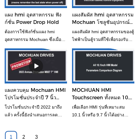
อุตสาหกรรมระบบอัตโนมัติ ตอน
กับคอมพิวเตอร์ โดยใช้ซอฟต์แวร์
นี้บทความนี้จะวิเคราะห์โดย
การกำหนดค่าของเรา , PLC เอง
แผง hmi อุตสาหกรรม ฟัง
แผงสัมผัส hmi อุตสาหกรรม
ละเอียดถึงสาเหตุที่เป็นไปได้
เพื่อเชื่อมต่อสายสื่อสารเข้ากับ
ก์ชั่น Power Drop Hold
Mochuan โซลูชันอุปกรณ์
สำหรับสิ่งนี้ หวังว่าจะเป็น
คอมพิวเตอร์, การจำลองแบบ
ควบคุมตู้ไฟฟ้า
ต้องการใช้ฟังก์ชั่นแผง hmi
แผงสัมผัส hmi อุตสาหกรรมของตู้
ประโยชน์บ้าง
ออนไลน์เพื่อดูว่าโครงการ
อุตสาหกรรม Mochuan ซึ่งเมื่อ
ไฟฟ้าเป็นตู้รวมที่ใช้เพื่อรองรับ
สามารถสื่อสารได้หรือไม่ วิธี
พลังงานลดลงเพื่อจดจำสถานะ
อุปกรณ์ไฟฟ้าหรืออุปกรณ์ไฟฟ้า
จัดการกับ PLC และหน้าจอสัมผัส
ล่าสุดของหน้าจอ หากคุณมี
ต่างๆ ที่ใช้เป็นตัวพาสำหรับ
ไม่สามารถสื่อสารได้
ฟังก์ชันนี้ คุณสามารถดูสิ่งนี้ได้
อุปกรณ์ควบคุมไฟฟ้า สามารถ
ป้องกันน้ำ ฝุ่น และการรบกวน
ทางแม่เหล็กไฟฟ้าต่อวัตถุที่จัดเก็บ
ได้อย่างแน่นหนา
แผงควบคุม Mochuan HMI
MOCHUAN HMI
โปรโมชั่นประจำปี 7 นิ้ว
Touchscreen ทั้งหมด 10.1
M007 เครื่อง hmi แบบมัลติ
9.7 นิ้วรุ่น Parameter
โปรโมชั่นประจำปี 2022 มาถึง
เพื่อเลือก HMI รุ่นที่เหมาะสม
ทัชแบบสัมผัส
Comparison Diagram
แล้ว ครั้งนี้ยังนำเสนอการลด
10.1 นิ้วหรือ 9.7 นิ้วได้อย่าง
ราคาที่ร้อนแรงและ M007 HMI
รวดเร็ว ที่นี่เพื่อแสดงรายการโดย
ขนาด 7 นิ้วยอดนิยมของเรา เพื่อ
รวมของจอแสดงผลเปรียบเทียบ
1
2
3
ให้ผู้ใช้ใหม่รู้จัก hmi รุ่น 7 นิ้ว
ให้กับลูกค้า เพื่อให้ผู้ใช้สามารถ