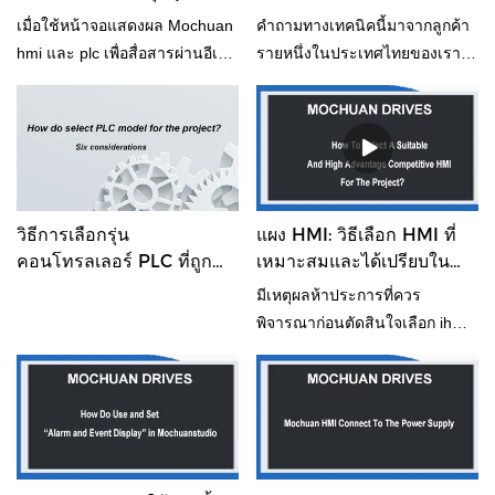
สื่อสารผ่านอีเธอร์เน็ต ชี้ให้
Mochuan HMI
เมื่อใช้หน้าจอแสดงผล Mochuan
คำถามทางเทคนิคนี้มาจากลูกค้า
เห็นถึงสิ่งที่ควรทราบ
hmi และ plc เพื่อสื่อสารผ่านอีเธอ
รายหนึ่งในประเทศไทยของเรา
ร์เน็ต มีบางขั้นตอนที่จะแสดงและ
เพื่อตอบคำถาม ซึ่งจะรวม
ชี้ให้เห็นถึงหมายเหตุ หวังว่านี่จะ
vairables 16 บิต 2 ตัวให้เป็น 32
เป็นประโยชน์เมื่อคุณใช้งาน
บิตที่ส่งจาก plc ไปยังแผง
Mochuan HMI ของเราได้อย่างไร
เขาใช้แบรนด์ Dixell PLC ที่
สำคัญที่สุดคือ plc ยี่ห้อนี้รองรับ
วิธีการเลือกรุ่น
แผง HMI: วิธีเลือก HMI ที่
การส่ง 16 บิตเท่านั้น นั่นคือสิ่งที่
คอนโทรลเลอร์ PLC ที่ถูก
เหมาะสมและได้เปรียบใน
สำคัญที่สุด ลูกค้ารายนี้ต้องการ
ต้องสำหรับโครงการของคุณ
การแข่งขันสูงสำหรับ
มีเหตุผลห้าประการที่ควร
ใช้ Mochuan HMI ของเราและ
โครงการ
พิจารณาก่อนตัดสินใจเลือก ihm
คำนวณข้อมูลให้เสร็จ ดังนั้นจึง
หนึ่งรายการสำหรับโครงการผ่าน
ต้องเขียนมาโครด้วยสคริปต์ ต้อง
ประสบการณ์ภาคสนามใน
ใช้วิศวกรที่มีเทคนิคระดับสูงใน
อุตสาหกรรมและโซลูชัน
การดำเนินการ
อุตสาหกรรมที่มีมายาวนานกว่า
ทศวรรษ มันน่าจะมีประโยชน์กับ
คุณบ้าง ถ้าคุณไม่รังเกียจ กรุณา