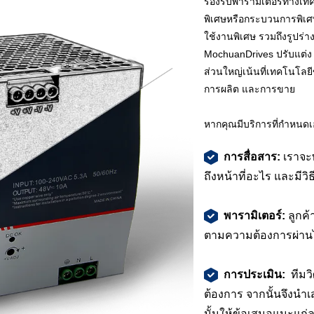
รองรับพารามิเตอร์ทางเท
พิเศษหรือกระบวนการพิเศษ
ใช้งานพิเศษ รวมถึงรูปร่า
MochuanDrives ปรับแต่ง
ส่วนใหญ่เน้นที่เทคโนโลย
การผลิต และการขาย
หากคุณมีบริการที่กำหนดเอง
การสื่อสาร:
เราจะพ
ถึงหน้าที่อะไร และมีวิ
พารามิเตอร์:
ลูกค้
ตามความต้องการผ่านไฟ
การประเมิน:
ทีมว
ต้องการ จากนั้นจึงน
นั้นให้ข้อเสนอแนะแก่ล