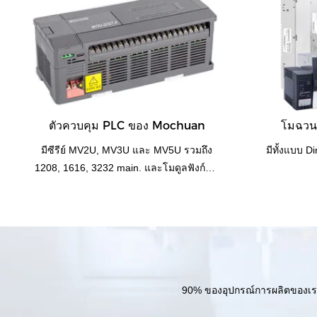
ตัวควบคุม PLC ของ Mochuan
โมฉวนส
มีซีรีย์ MV2U, MV3U และ MV5U รวมถึง
มีทั้งแบบ 
1208, 1616, 3232 main. และโมดูลฟังก์ชัน
พิเศษ เช่น โมดูลแอนะล็อก พัลส์ โมดูล i/o...
และ PLC ควบคุมอุณหภูมิ RS485 อิสระ
90% ของอุปกรณ์การผลิตของเรานำ