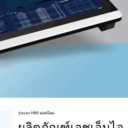
รุ่นแผง HMI ยอดนิยม
ผลิตภัณฑ์เอชเอ็มไอ