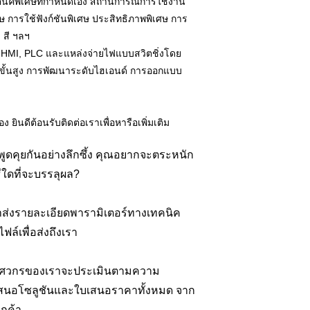
คนิคพิเศษที่กำหนดเอง สถานการณ์การใช้งาน
 การใช้ฟังก์ชันพิเศษ ประสิทธิภาพพิเศษ การ
ง สี ฯลฯ
 HMI, PLC และแหล่งจ่ายไฟแบบสวิตชิ่งโดย
ีขั้นสูง การพัฒนาระดับไฮเอนด์ การออกแบบ
 ยินดีต้อนรับติดต่อเราเพื่อหารือเพิ่มเติม
ูดคุยกันอย่างลึกซึ้ง คุณอยากจะตระหนัก
ธีใดที่จะบรรลุผล?
าส่งรายละเอียดพารามิเตอร์ทางเทคนิค
ล์เพื่อส่งถึงเรา
ิศวกรของเราจะประเมินตามความ
ำเสนอโซลูชันและใบเสนอราคาทั้งหมด จาก
ูกค้า