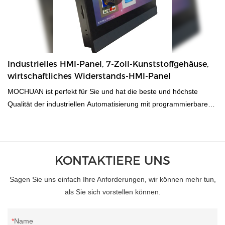
Industrielles HMI-Panel, 7-Zoll-Kunststoffgehäuse,
wirtschaftliches Widerstands-HMI-Panel
MOCHUAN ist perfekt für Sie und hat die beste und höchste
Qualität der industriellen Automatisierung mit programmierbarem
7-Zoll-Touch-LCD-RTU-Modbus-HMI mit RS485 geliefert. Unser
Ziel ist es, neue und bessere Möglichkeiten zu schaffen, mit
denen Käufer ihre Produkte online kaufen können. Don' Warten
Sie nicht, unsere Produkte sind perfekt für Sie und bieten Ihnen
KONTAKTIERE UNS
den perfekten Preis und die perfekte Qualität.
Sagen Sie uns einfach Ihre Anforderungen, wir können mehr tun,
als Sie sich vorstellen können.
Name