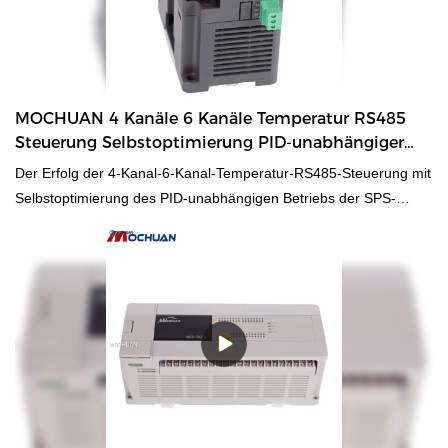
MOCHUAN 4 Kanäle 6 Kanäle Temperatur RS485
Steuerung Selbstoptimierung PID-unabhängiger
Betrieb SPS-Modul
Der Erfolg der 4-Kanal-6-Kanal-Temperatur-RS485-Steuerung mit
Selbstoptimierung des PID-unabhängigen Betriebs der SPS-
Modulsteuerung wird erreicht, indem neue Markttrends erfasst,
Einblick in die tatsächlichen Bedürfnisse der Kunden genommen
und auf fortschrittliche Produktionstechnologie und genaue
Marktpositionierung gesetzt wird. Darüber hinaus
kundenspezifisch Produkt ist verfügbar.