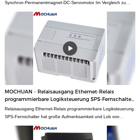
Synchron-Permanentmagnet-DC-Servomotor Im Vergleich zu
ähnlichen Produkten auf dem Markt hat er unvergleichliche
herausragende Vorteile in Bezug auf Leistung, Qualität, Aussehen
usw. und genießt einen guten Ruf auf dem Markt. MOCHUAN
fasst zusammen die Mängel früherer Produkte und verbessert sie
kontinuierlich. Die Spezifikationen des MOCHUAN 60-Flansch-
200-W-Absolut-Encoder-Feedback-Servo-Synchron-
Permanentmagnet-DC-Servomotors können an Ihre Bedürfnisse
angepasst werden.In unserem Herstellungsprozess angewendet,
haben die Technologien den gesamten Prozess beschleunigt und
die Produktqualität garantiert. In den Anwendungsbereichen von
Gleichstrommotoren ist der Servo-Synchron-Permanentmagnet-
MOCHUAN - Relaisausgang Ethernet-Relais
Gleichstrommotor mit 60 Flansch und 200 W Absolut-Encoder-
programmierbare Logiksteuerung SPS-Fernschalter
Feedback von großem Nutzen.
24/16
Relaisausgang Ethernet-Relais programmierbare Logiksteuerung
SPS-Fernschalter hat große Aufmerksamkeit und Lob von
Kunden gewonnen. Hier kann das Produkt an die individuellen
Bedürfnisse jedes Kunden angepasst werden. Es findet eine