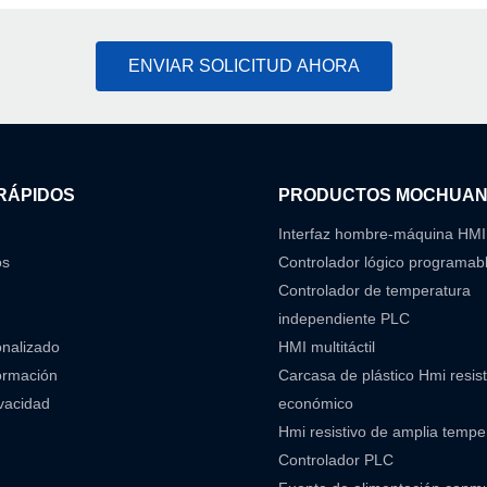
ENVIAR SOLICITUD AHORA
RÁPIDOS
PRODUCTOS MOCHUA
Interfaz hombre-máquina HMI
os
Controlador lógico programab
Controlador de temperatura
independiente PLC
onalizado
HMI multitáctil
ormación
Carcasa de plástico Hmi resist
ivacidad
económico
Hmi resistivo de amplia temp
Controlador PLC