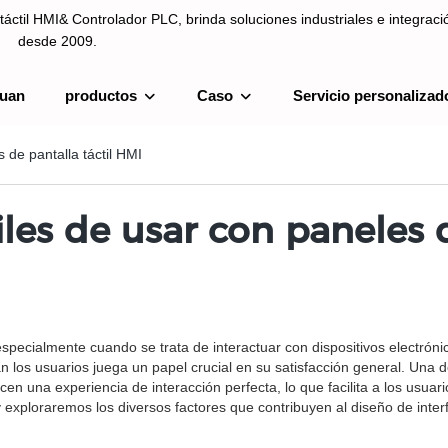
táctil HMI& Controlador PLC, brinda soluciones industriales e integrac
desde 2009.
uan
productos
Caso
Servicio personalizad
ntrolador PLC, brinda soluciones industriales e integración de sistemas
 de pantalla táctil HMI
iles de usar con paneles 
 especialmente cuando se trata de interactuar con dispositivos electróni
túan los usuarios juega un papel crucial en su satisfacción general. Un
en una experiencia de interacción perfecta, lo que facilita a los usuari
exploraremos los diversos factores que contribuyen al diseño de interf