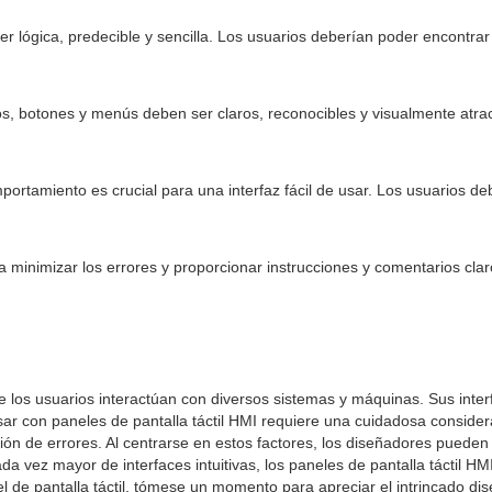
r lógica, predecible y sencilla. Los usuarios deberían poder encontrar 
, botones y menús deben ser claros, reconocibles y visualmente atract
ortamiento es crucial para una interfaz fácil de usar. Los usuarios d
a minimizar los errores y proporcionar instrucciones y comentarios cl
e los usuarios interactúan con diversos sistemas y máquinas. Sus inte
 usar con paneles de pantalla táctil HMI requiere una cuidadosa conside
ión de errores. Al centrarse en estos factores, los diseñadores pueden c
da vez mayor de interfaces intuitivas, los paneles de pantalla táctil 
 de pantalla táctil, tómese un momento para apreciar el intrincado dise