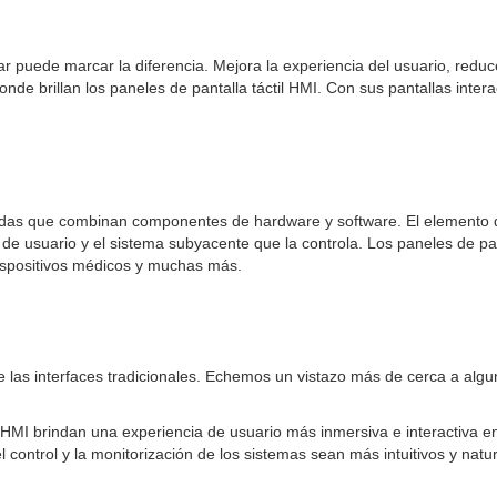
sar puede marcar la diferencia. Mejora la experiencia del usuario, reduc
donde brillan los paneles de pantalla táctil HMI. Con sus pantallas inte
icadas que combinan componentes de hardware y software. El elemento d
z de usuario y el sistema subyacente que la controla. Los paneles de 
 dispositivos médicos y muchas más.
 las interfaces tradicionales. Echemos un vistazo más de cerca a algu
l HMI brindan una experiencia de usuario más inmersiva e interactiva e
 control y la monitorización de los sistemas sean más intuitivos y natur