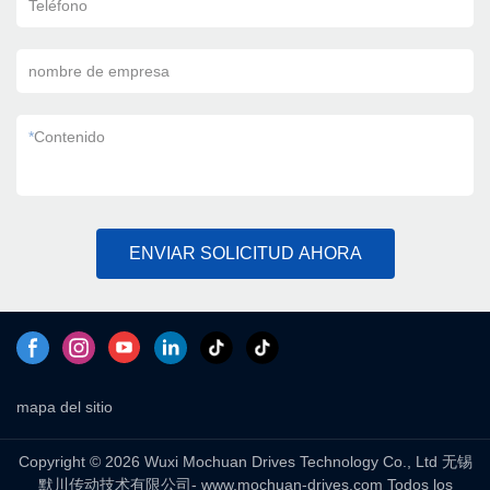
Teléfono
nombre de empresa
*
Contenido
ENVIAR SOLICITUD AHORA
mapa del sitio
Copyright © 2026 Wuxi Mochuan Drives Technology Co., Ltd 无锡
默川传动技术有限公司- www.mochuan-drives.com Todos los