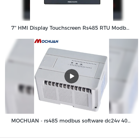
7'' HMI Display Touchscreen Rs485 RTU Modbus HMI Panel Mc-H070
MOCHUAN - rs485 modbus software dc24v 40i/o Leiterlogik-Controller SPS-gesteuertes Relais 24/16