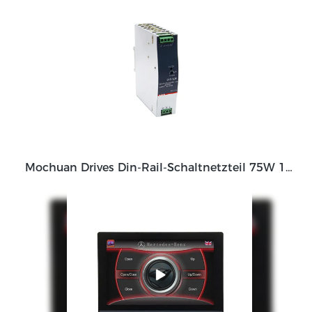
Mochuan Drives Din-Rail-Schaltnetzteil 75W 120W 150W 240W 480W mit 12V 24V 48V Ausgangsstromversorgung