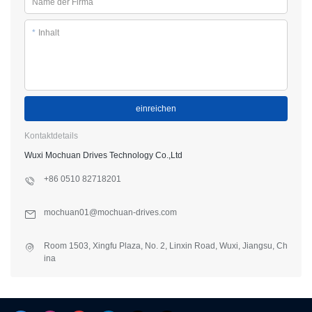
Name der Firma
*
Inhalt
einreichen
Kontaktdetails
Wuxi Mochuan Drives Technology Co.,Ltd
+86 0510 82718201
mochuan01@mochuan-drives.com
Room 1503, Xingfu Plaza, No. 2, Linxin Road, Wuxi, Jiangsu, Ch
ina