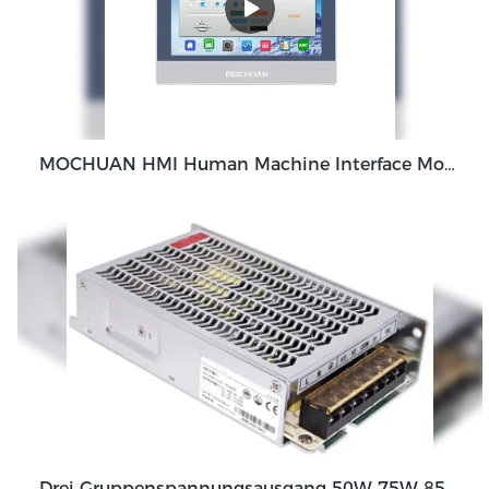
MOCHUAN HMI Human Machine Interface Monitor 1GHz CortexTM-A7 1024x600 IP65 Low Cost Display Viewer Modbus 7inch
Drei Gruppenspannungsausgang 50W 75W 85W 130W Ausgangsschaltnetzteil