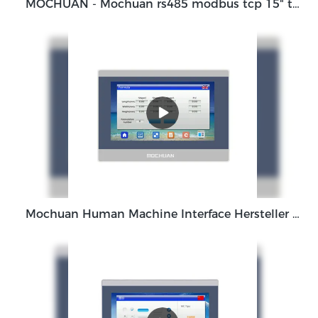
MOCHUAN - Mochuan rs485 modbus tcp 15" tft lcd touch ipc hmi human machine interface 15inch
Mochuan Human Machine Interface Hersteller Ethernet TFT LCD 1024x600 TCP/IP RS485 10.1'' MC-H100EW Hersteller