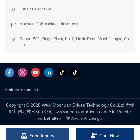
+86 0510 82718201
mochuan01@mochuan-drives.com
Room 1503, Xingfu Plaza, No. 2, Linxin Road, Wuxi, Jiangsu, Ch
ina
Seitenverzeichnis
Copyright © 2026 Wuxi Mochuan Drives Technology Co.,Ltd 无锡
默川传动技术有限公司- www.mochuan-drives.com Alle Rechte
vorbehalten.
Design
Send Inquiry
Chat Now