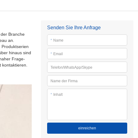
Senden Sie Ihre Anfrage
n der Branche
eau an.
*
Name
 Produktserien
über hinaus sind
*
Email
tnaher Frage-
 kontaktieren.
Telefon/WhatsApp/Skype
Name der Firma
*
Inhalt
einreichen