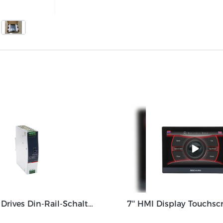
Mochuan Drives Din-Rail-Schaltnetzteil 75W 120W 150W 240W 480W mit 12V 24V 48V Ausgangsstromversorgung