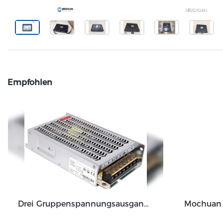
Empfohlen
Drei Gruppenspannungsausgang 50W 75W 85W 130W Ausgangsschaltnetzteil