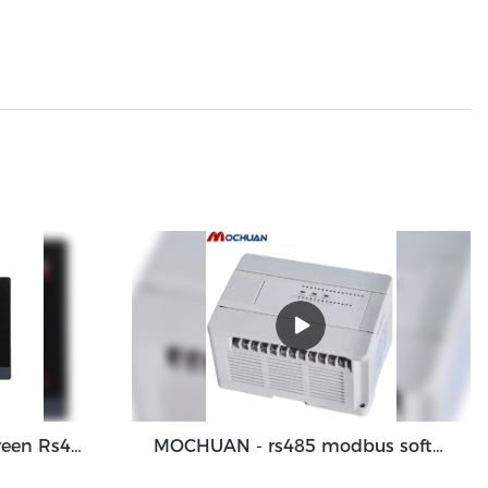
7'' HMI Display Touchscreen Rs485 RTU Modbus HMI Panel Mc-H070
MOCHUAN - rs485 modbus software dc24v 40i/o Leiterlogik-Controller SPS-gesteuertes Relais 24/16