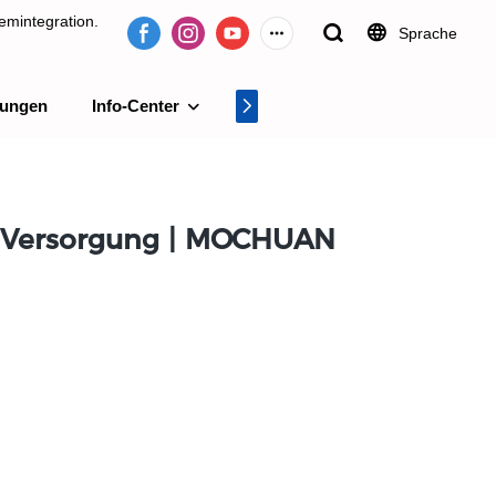
emintegration.
Sprache
tungen
Info-Center
Videocenter
tion.
-Versorgung | MOCHUAN