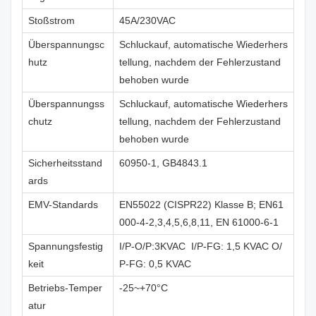
Stoßstrom
45A/230VAC
Überspannungsc
Schluckauf, automatische Wiederhers
hutz
tellung, nachdem der Fehlerzustand
behoben wurde
Überspannungss
Schluckauf, automatische Wiederhers
chutz
tellung, nachdem der Fehlerzustand
behoben wurde
Sicherheitsstand
60950-1, GB4843.1
ards
EMV-Standards
EN55022 (CISPR22) Klasse B; EN61
000-4-2,3,4,5,6,8,11, EN 61000-6-1
Spannungsfestig
I/P-O/P:3KVAC I/P-FG: 1,5 KVAC O/
keit
P-FG: 0,5 KVAC
Betriebs-Temper
-25~+70°C
atur