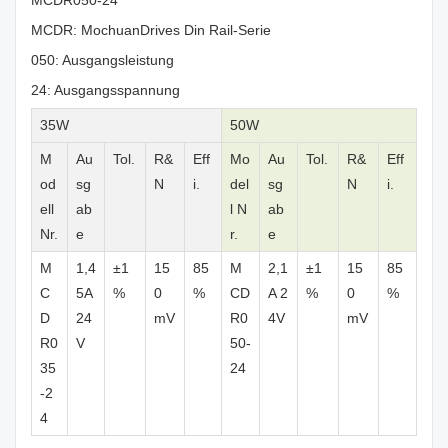
MCDR050-24
MCDR: MochuanDrives Din Rail-Serie
050: Ausgangsleistung
24: Ausgangsspannung
35W
50W
M
Au
Tol.
R&
Eff
Mo
Au
Tol.
R&
Eff
od
sg
N
i.
del
sg
N
i.
ell
ab
l N
ab
Nr.
e
r.
e
M
1,4
±1
15
85
M
2,1
±1
15
85
C
5A
%
0
%
CD
A 2
%
0
%
D
24
mV
R0
4V
mV
R0
V
50-
35
24
-2
4