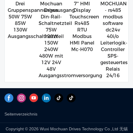
Drei
Mochuan
7'' HMI
MOCHUAN
Gruppenspannungsausgang
Drives
Display
- rs485
50W 75W
Din-Rail-
Touchscreen
modbus
85W
Schaltnetzteil
Rs485
software
130W
75W
RTU
dc24v
Ausgangsschaltnetzteil
120W
Modbus
40i/o
150W
HMI Panel
Leiterlogik-
240W
Mc-H070
Controller
480W mit
SPS-
12V 24V
gesteuertes
48V
Relais
Ausgangsstromversorgung
24/16
Seitenverzeichnis
Copyright © 2026 Wuxi Mochuan Drives Technology Co.,Ltd 无锡