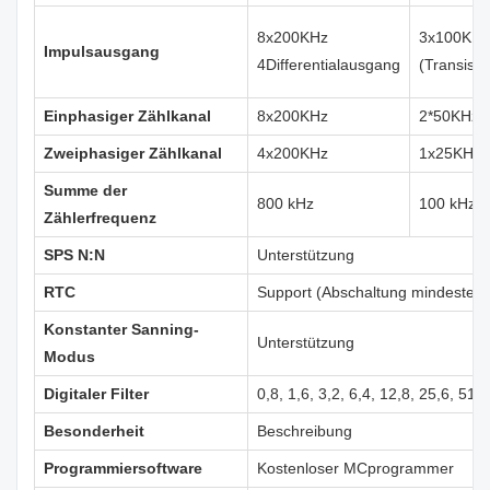
8x200KHz
3x100KHz
Impulsausgang
4Differentialausgang
(Transist
Einphasiger Zählkanal
8x200KHz
2*50KHz,
Zweiphasiger Zählkanal
4x200KHz
1x25KHz,
Summe der
800 kHz
100 kHz
Zählerfrequenz
SPS N:N
Unterstützung
RTC
Support (Abschaltung mindestens 
Konstanter Sanning-
Unterstützung
Modus
Digitaler Filter
0,8, 1,6, 3,2, 6,4, 12,8, 25,6, 51,2
Besonderheit
Beschreibung
Programmiersoftware
Kostenloser MCprogrammer