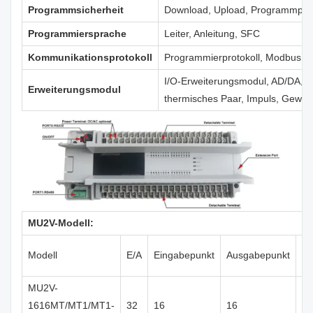
Programmsicherheit
Download, Upload, Programmpas
Programmiersprache
Leiter, Anleitung, SFC
Kommunikationsprotokoll
Programmierprotokoll, Modbus, C
I/O-Erweiterungsmodul, AD/DA, t
Erweiterungsmodul
thermisches Paar, Impuls, Gewic
MU2V-Modell:
Modell
E/A
Eingabepunkt
Ausgabepunkt
Ty
MU2V-
1616MT/MT1/MT1-
32
16
16
Tr