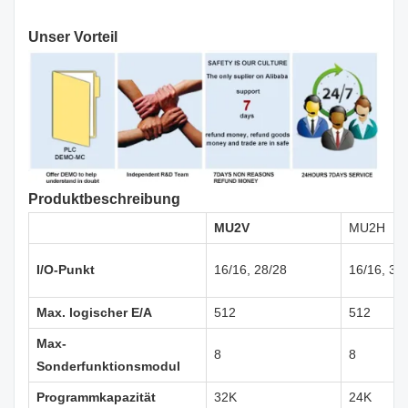
Unser Vorteil
Produktbeschreibung
MU2V
MU2H
I/O-Punkt
16/16, 28/28
16/16, 32
Max. logischer E/A
512
512
Max-
8
8
Sonderfunktionsmodul
Programmkapazität
32K
24K