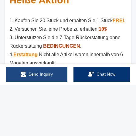
1. Kaufen Sie 20 Stück und erhalten Sie 1 Stück
FREI
.
2. Versuchen Sie, eine Probe zu erhalten
10$
3. Unterstützen Sie die 7-Tage-Rückerstattung ohne
Rückerstattung
BEDINGUNGEN
.
4.
Erstattung
Nicht alle Artikel waren innerhalb von 6
Monaten ausverkauft.
Send Inquiry
Chat Now
Wenn Sie diesen Typ nicht finden, kontaktieren Sie
uns bitte. Wir haben noch viele Typen, den
gesamten Katalog und die Preise, die auf Sie
warten.
Empfohlen mini programmable logic controller