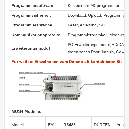
Programmiersoftware
Kostenloser MCprogrammer
Programmsicherheit
Download, Upload, Programmpas
Programmiersprache
Leiter, Anleitung, SFC
Kommunikationsprotokoll
Programmierprotokoll, Modbus, C
I/O-Erweiterungsmodul, AD/DA, t
Erweiterungsmodul
thermisches Paar, Impuls, Gewic
Für weitere Einzelheiten zum Datenblatt kontaktieren Sie uns
MU1H-Modelle:
Modell
E/A
RS485
DÜRFEN
Ausga