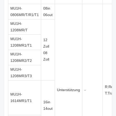
MU1H-
08in
0806MR/T/R1/T1
06out
MU1H-
1208MR/T
MU1H-
12
1208MR1/T1
Zoll
08
MU1H-
Zoll
1208MR2/T2
MU1H-
1208MR3/T3
R:Rela
Unterstützung
-
T:Tran
MU1H-
1614MR1/T1
16in
14out