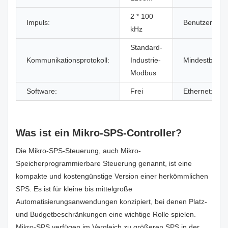
2 * 100
Impuls:
Benutzerpro
kHz
Standard-
Kommunikationsprotokoll:
Industrie-
Mindestbeste
Modbus
Software:
Frei
Ethernet:
Was ist ein Mikro-SPS-Controller?
Die Mikro-SPS-Steuerung, auch Mikro-
Speicherprogrammierbare Steuerung genannt, ist eine
kompakte und kostengünstige Version einer herkömmlichen
SPS. Es ist für kleine bis mittelgroße
Automatisierungsanwendungen konzipiert, bei denen Platz-
und Budgetbeschränkungen eine wichtige Rolle spielen.
Mikro-SPS verfügen im Vergleich zu größeren SPS in der