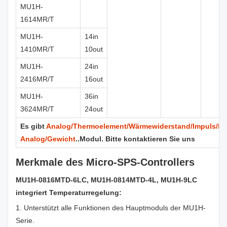
MU1H-
1614MR/T
MU1H-
14in
1410MR/T
10out
MU1H-
24in
2416MR/T
16out
MU1H-
36in
3624MR/T
24out
Es gibt
Analog/Thermoelement/Wärmewiderstand/Impuls/ho
Analog/Gewicht
..Modul. Bitte kontaktieren Sie uns
Merkmale des Micro-SPS-Controllers
MU1H-0816MTD-6LC, MU1H-0814MTD-4L, MU1H-9LC
integriert Temperaturregelung:
1. Unterstützt alle Funktionen des Hauptmoduls der MU1H-
Serie.