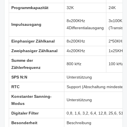
Programmkapazität
32K
24K
8x200KHz
3x100KHz
Impulsausgang
4Differentialausgang
(Transist
Einphasiger Zählkanal
8x200KHz
2*50KHz,
Zweiphasiger Zählkanal
4x200KHz
1x25KHz,
Summe der
800 kHz
100 kHz
Zählerfrequenz
SPS N:N
Unterstützung
RTC
Support (Abschaltung mindestens 
Konstanter Sanning-
Unterstützung
Modus
Digitaler Filter
0,8, 1,6, 3,2, 6,4, 12,8, 25,6, 51,2
Besonderheit
Beschreibung