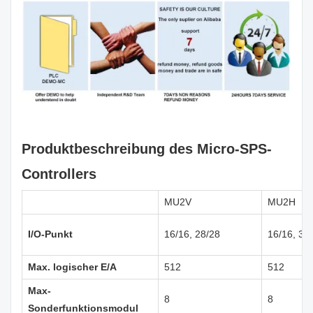
Produktbeschreibung des Micro-SPS-
Controllers
MU2V
MU2H
I/O-Punkt
16/16, 28/28
16/16, 32
Max. logischer E/A
512
512
Max-
8
8
Sonderfunktionsmodul