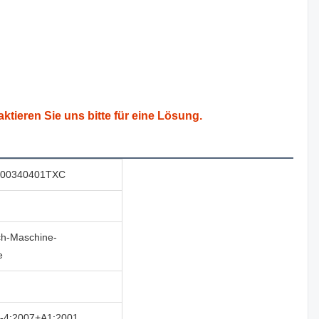
aktieren Sie uns bitte für eine Lösung.
00340401TXC
h-Maschine-
e
-4:2007+A1:2001