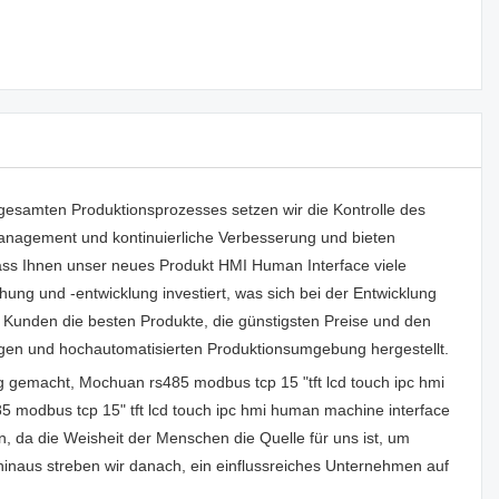
gesamten Produktionsprozesses setzen wir die Kontrolle des
Management und kontinuierliche Verbesserung und bieten
 dass Ihnen unser neues Produkt HMI Human Interface viele
hung und -entwicklung investiert, was sich bei der Entwicklung
en Kunden die besten Produkte, die günstigsten Preise und den
en und hochautomatisierten Produktionsumgebung hergestellt.
 gemacht, Mochuan rs485 modbus tcp 15 "tft lcd touch ipc hmi
modbus tcp 15" tft lcd touch ipc hmi human machine interface
 da die Weisheit der Menschen die Quelle für uns ist, um
inaus streben wir danach, ein einflussreiches Unternehmen auf