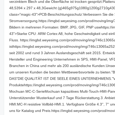
verzinktem Blech und die Oberfläche ist trocken gespritzt.P
48,5394 x 297 x 48,3Gewicht (g)465g975g1080g1200g2710g43
class="magic-43">PCB-Beschichtungsschutz:Verbessern Sie die Stä
Stromversorgung.https://imgbd.weyesimg.com/prod/moving/img
Bildern in mehreren Formaten: BMP, JPG, GIF, PNP uswhttps
43">Starke CPU: ARM Cortex A8, hohe Geschwindigkeit und einf
Fluss. https://imgbd.weyesimg.com/prod/moving/img/746c130
isthttps://imgbd.weyesimg.com/prod/moving/img/746c13065a25
seit 2002 und rund 3 Jahren Auslandsgeschäft seit 2015. Entwi
Hersteller und Engineering Unternehmen in SPS, HMI-Panel, V
Branchen in China und mehr als 200 ausländische Kunden.Unse
um unseren Kunden die besten Wettbewerbsvorteile zu biete
DAS"DIE QUALITÄT IST DIE SEELE EINES UNTERNEHMENS."V
Produktehttps://imgbd.weyesimg.com/prod/moving/img/746c13
Mochuan MC-C-SerieMochuan kapazitives Multi-Touch-HMI-Panel mit
Unterstützender Musterkauf und 7 Tage Rückerstattung.3. Anbiet
HMI:MC-H resistive Vollbild-HMI.1. Verfügbare Größe 4.3'', 7'' 
uns für Katalog und Preis.https://imgbd.weyesimg.com/prod/