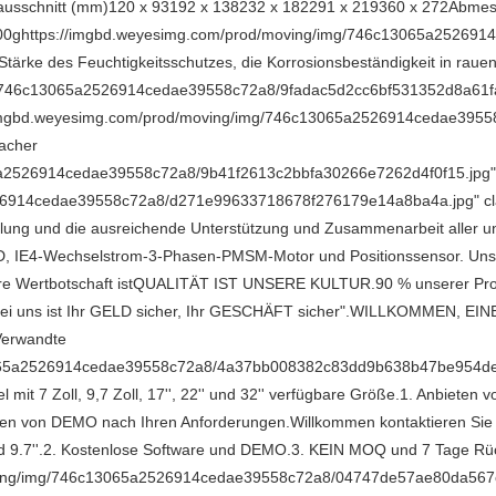
lattenausschnitt (mm)120 x 93192 x 138232 x 182291 x 219360 x 272
00ghttps://imgbd.weyesimg.com/prod/moving/img/746c13065a25269
rke des Feuchtigkeitsschutzes, die Korrosionsbeständigkeit in rauen U
/746c13065a2526914cedae39558c72a8/9fadac5d2cc6bf531352d8a61fad0
://imgbd.weyesimg.com/prod/moving/img/746c13065a2526914cedae3955
acher
65a2526914cedae39558c72a8/9b41f2613c2bbfa30266e7262d4f0f15.jpg
26914cedae39558c72a8/d271e99633718678f276179e14a8ba4a.jpg" clas
cklung und die ausreichende Unterstützung und Zusammenarbeit aller 
FD, IE4-Wechselstrom-3-Phasen-PMSM-Motor und Positionssensor. Unse
re Wertbotschaft istQUALITÄT IST UNSERE KULTUR.90 % unserer Prod
n."Bei uns ist Ihr GELD sicher, Ihr GESCHÄFT sicher".WILLKOMME
erwandte
065a2526914cedae39558c72a8/4a37bb008382c83dd9b638b47be954de.jpg
 7 Zoll, 9,7 Zoll, 17'', 22'' und 32'' verfügbare Größe.1. Anbieten 
en von DEMO nach Ihren Anforderungen.Willkommen kontaktieren Sie un
und 9.7''.2. Kostenlose Software und DEMO.3. KEIN MOQ und 7 Tage Rüc
moving/img/746c13065a2526914cedae39558c72a8/04747de57ae80da567c