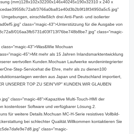
Abmessung (mm)128x102x32200x146x40245x190x32310 x 240 x
14cedae39558c72a8/3766a0ba81e40d3b2b9f18f34950a5c5.jpg"
mgebungen, einschließlich drei Anti-Panit- und isolierter
ef5.jpg" class="magic-43">Unterstützung für die Ausgabe von
8c72a8/016aa3fb5731d03f713f76be748b8be7.jpg" class="magic-
" class="magic-43">Was&Wie Mochuan
s="magic-45">Mit mehr als 15 Jahren Inlandsmarktentwicklung
unserer wertvollen Kunden.Mochuan Laufwerke wurdenintegrierter
rOne-Step-Servicehat die Ehre, mehr als zu dienen100
uktionsanlagen werden aus Japan und Deutschland importiert,
N, EINER UNSERER TOP ZU SEIN"VIP" KUNDEN.WIR GLAUBEN
" class="magic-48">Kapazitive Multi-Touch-HMI der
von kostenloser Software und verfügbarer Lösung.2.
s für weitere Details.Mochuan MC-H-Serie resistives Vollbild-
kerstattung bei schlechter Qualität.Willkommen kontaktieren Sie
5de7dafe9e7d8.jpg" class="magic-