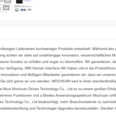
lässigen Lieferanten hochwertiger Produkte entwickelt. Während des 
ng achten wir stets auf unabhängige Innovation, wissenschaftliches 
nserer Kunden zu erfüllen und sogar zu übertreffen. Wir garantieren,
e zur Verfügung. HMI Human Interface Wir haben viel in die Produktforsc
innovativen und fleißigen Mitarbeiter garantieren wir, dass wir unser
Sie sich gerne an uns wenden. MOCHUAN wird in einer standardmäßig
at Wuxi Mochuan Drives Technology Co., Ltd es zu einem großen Erfolg
mehreren Funktionen und a Breites Anwendungsspektrum Mochuan rs485 
s Technology Co., Ltd beabsichtigt, mehr Branchentalente zu sammeln,
oduktentwicklung und Technologie-Upgrades bereitzustellen. Darüber h