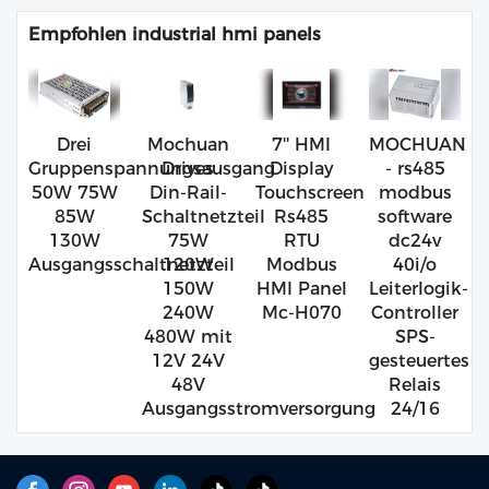
Empfohlen industrial hmi panels
Drei
Mochuan
7'' HMI
MOCHUAN
Gruppenspannungsausgang
Drives
Display
- rs485
50W 75W
Din-Rail-
Touchscreen
modbus
85W
Schaltnetzteil
Rs485
software
130W
75W
RTU
dc24v
Ausgangsschaltnetzteil
120W
Modbus
40i/o
150W
HMI Panel
Leiterlogik-
240W
Mc-H070
Controller
480W mit
SPS-
12V 24V
gesteuertes
48V
Relais
Ausgangsstromversorgung
24/16