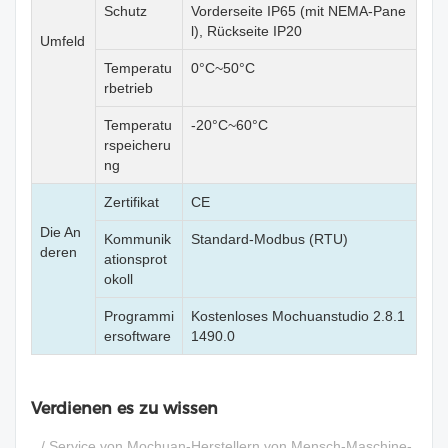
Schutz
Vorderseite IP65 (mit NEMA-Pane
l), Rückseite IP20
Umfeld
Temperatu
0°C~50°C
rbetrieb
Temperatu
-20°C~60°C
rspeicheru
ng
Zertifikat
CE
Die An
Kommunik
Standard-Modbus (RTU)
deren
ationsprot
okoll
Programmi
Kostenloses Mochuanstudio 2.8.1
ersoftware
1490.0
Verdienen es zu wissen
/ Service von Mochuan-Herstellern von Mensch-Maschine-