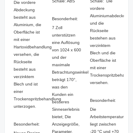
Schale: ABS
Schale: Die
Die vordere
vordere
Abdeckung
Aluminiumabdeckung
besteht aus
Besonderheit:
und die
Aluminium, die
7 Zoll
Rückseite
Oberfläche ist
unterstützen
bestehen aus
mit einer
eine Auflösung
verzinktem
Hartoxidbehandlung
von 1024 x 600
Blech und die
versehen, die
und der
Oberfläche ist
Rückseite
maximale
mit einer
besteht aus
Betrachtungswinkel
Trockenspritzbehandl
verzinktem
beträgt 170°,
versehen.
Blech und ist
was den
einer
Kunden ein
Trockenspritzbehandlung
Besonderheit:
besseres
unterzogen.
Sinneserlebnis
Die
bietet; Die
Arbeitstemperatur
Besonderheit:
Anzeigegröße,
liegt zwischen
Parameter,
-20 °C und +70
Neues Design,