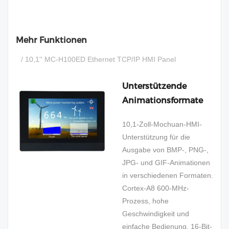
Mehr Funktionen
/ 10,1'' MC-H100ED Ethernet TCP/IP HMI Panel
Unterstützende
Animationsformate
10,1-Zoll-Mochuan-HMI-
Unterstützung für die
Ausgabe von BMP-, PNG-,
JPG- und GIF-Animationen
in verschiedenen Formaten.
Cortex-A8 600-MHz-
Prozess, hohe
Geschwindigkeit und
einfache Bedienung. 16-Bit-