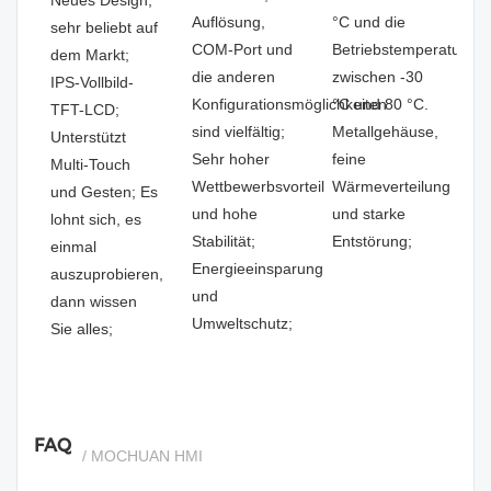
Auflösung,
°C und die
sehr beliebt auf
COM-Port und
Betriebstemperatur
dem Markt;
die anderen
zwischen -30
IPS-Vollbild-
Konfigurationsmöglichkeiten
°C und 80 °C.
TFT-LCD;
sind vielfältig;
Metallgehäuse,
Unterstützt
Sehr hoher
feine
Multi-Touch
Wettbewerbsvorteil
Wärmeverteilung
und Gesten; Es
und hohe
und starke
lohnt sich, es
Stabilität;
Entstörung;
einmal
Energieeinsparung
auszuprobieren,
und
dann wissen
Umweltschutz;
Sie alles;
FAQ
/ MOCHUAN HMI