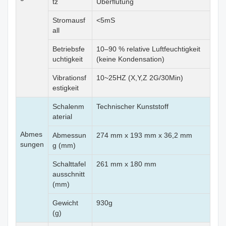
tz
Überflutung
Stromausf
<5mS
all
Betriebsfe
10–90 % relative Luftfeuchtigkeit
uchtigkeit
(keine Kondensation)
Vibrationsf
10~25HZ (X,Y,Z 2G/30Min)
estigkeit
Schalenm
Technischer Kunststoff
aterial
Abmes
Abmessun
274 mm x 193 mm x 36,2 mm
sungen
g (mm)
Schalttafel
261 mm x 180 mm
ausschnitt
(mm)
Gewicht
930g
(g)