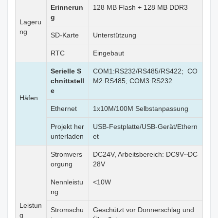
Erinnerun
128 MB Flash + 128 MB DDR3
g
Lageru
ng
SD-Karte
Unterstützung
RTC
Eingebaut
Serielle S
COM1:RS232/RS485/RS422; CO
chnittstell
M2:RS485; COM3:RS232
e
Häfen
Ethernet
1x10M/100M Selbstanpassung
Projekt her
USB-Festplatte/USB-Gerät/Ethern
unterladen
et
Stromvers
DC24V, Arbeitsbereich: DC9V~DC
orgung
28V
Nennleistu
<10W
ng
Leistun
Stromschu
Geschützt vor Donnerschlag und
g