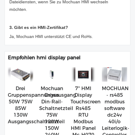
Dateidiensten, wenn Sie zu Mochuan HMI wechseln
möchten.
3. Gibt es ein HMI-Zertifikat?
Ja, Mochuan HMI unterstützt CE und RoHs.
Empfohlen hmi display panel
Drei
Mochuan
7'' HMI
MOCHUAN
Gruppenspannungsausgang
Drives
Display
- rs485
50W 75W
Din-Rail-
Touchscreen
modbus
85W
Schaltnetzteil
Rs485
software
130W
75W
RTU
dc24v
Ausgangsschaltnetzteil
120W
Modbus
40i/o
150W
HMI Panel
Leiterlogik-
240W
Mc-H070
Controller