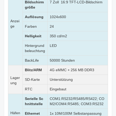
Bildschirm
7 Zoll 16:9 TFT-LCD-Bildschirm
größe
Auflösung
1024x600
Anzei
ge
Farben
24
Helligkeit
350 cd/m2
Hintergrund
LED
beleuchtung
BackLife
50000 Stunden
Blitz/ARM
4G eMMC + 256 MB DDR3
Lager
SD-Karte
Unterstützung
ung
RTC
Eingebaut
Serielle Sc
COM1:RS232/RS485/RS422; CO
hnittstelle
M2/COM4:RS485; COM3:RS232
Häfen
Ethernet
1x 10M/100M Selbstanpassung