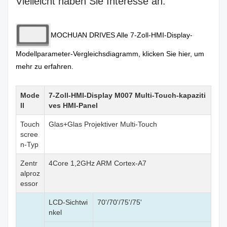
Vielleicht haben Sie Interesse an:
MOCHUAN DRIVES Alle 7-Zoll-HMI-Display-
Modellparameter-Vergleichsdiagramm, klicken Sie hier, um
mehr zu erfahren
.
Mode
7-Zoll-HMI-Display M007 Multi-Touch-kapaziti
ll
ves HMI-Panel
Touch
Glas+Glas Projektiver Multi-Touch
scree
n-Typ
Zentr
4Core 1,2GHz ARM Cortex-A7
alproz
essor
LCD-Sichtwi
70'/70'/75'/75'
nkel