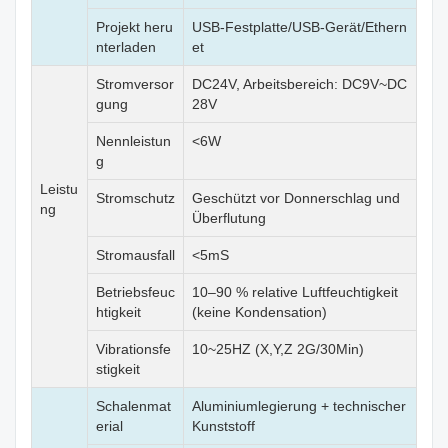
Projekt heru
USB-Festplatte/USB-Gerät/Ethern
nterladen
et
Stromversor
DC24V, Arbeitsbereich: DC9V~DC
gung
28V
Nennleistun
<6W
g
Leistu
Stromschutz
Geschützt vor Donnerschlag und
ng
Überflutung
Stromausfall
<5mS
Betriebsfeuc
10–90 % relative Luftfeuchtigkeit
htigkeit
(keine Kondensation)
Vibrationsfe
10~25HZ (X,Y,Z 2G/30Min)
stigkeit
Schalenmat
Aluminiumlegierung + technischer
erial
Kunststoff