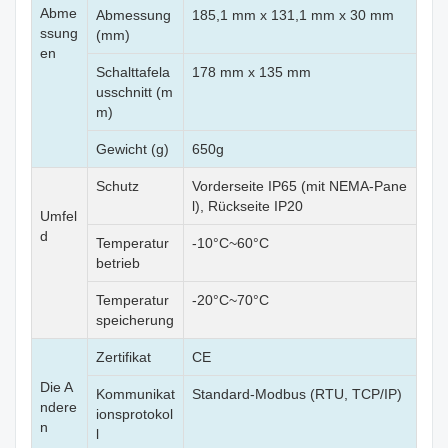
Abme
Abmessung
185,1 mm x 131,1 mm x 30 mm
ssung
(mm)
en
Schalttafela
178 mm x 135 mm
usschnitt (m
m)
Gewicht (g)
650g
Schutz
Vorderseite IP65 (mit NEMA-Pane
l), Rückseite IP20
Umfel
d
Temperatur
-10°C~60°C
betrieb
Temperatur
-20°C~70°C
speicherung
Zertifikat
CE
Die A
Kommunikat
Standard-Modbus (RTU, TCP/IP)
ndere
ionsprotokol
n
l