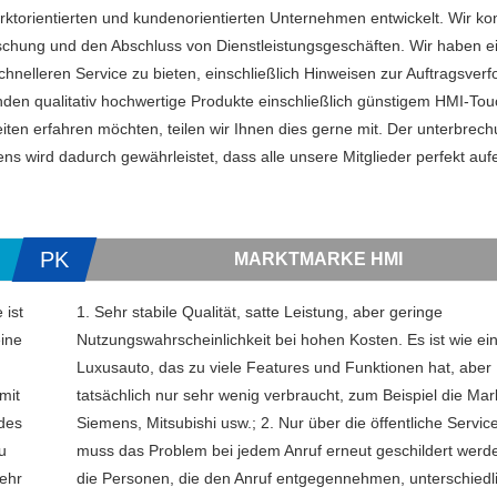
torientierten und kundenorientierten Unternehmen entwickelt. Wir ko
rschung und den Abschluss von Dienstleistungsgeschäften. Wir haben e
nelleren Service zu bieten, einschließlich Hinweisen zur Auftragsverf
den qualitativ hochwertige Produkte einschließlich günstigem HMI-To
ten erfahren möchten, teilen wir Ihnen dies gerne mit. Der unterbrech
 wird dadurch gewährleistet, dass alle unsere Mitglieder perfekt auf
PK
MARKTMARKE HMI
 ist
1. Sehr stabile Qualität, satte Leistung, aber geringe
eine
Nutzungswahrscheinlichkeit bei hohen Kosten. Es ist wie ei
Luxusauto, das zu viele Features und Funktionen hat, aber
mit
tatsächlich nur sehr wenig verbraucht, zum Beispiel die Ma
 des
Siemens, Mitsubishi usw.; 2. Nur über die öffentliche Servic
u
muss das Problem bei jedem Anruf erneut geschildert werd
ehr
die Personen, die den Anruf entgegennehmen, unterschiedli