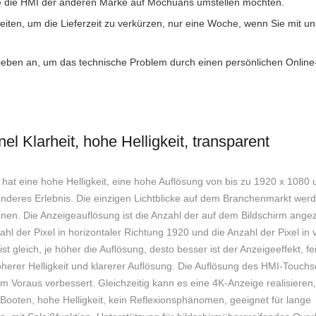
Sie die HMI der anderen Marke auf Mochuans umstellen möchten.
iten, um die Lieferzeit zu verkürzen, nur eine Woche, wenn Sie mit un
lieben an, um das technische Problem durch einen persönlichen Online
l Klarheit, hohe Helligkeit, transparent
hat eine hohe Helligkeit, eine hohe Auflösung von bis zu 1920 x 1080 u
anderes Erlebnis. Die einzigen Lichtblicke auf dem Branchenmarkt werd
nen. Die Anzeigeauflösung ist die Anzahl der auf dem Bildschirm angez
l der Pixel in horizontaler Richtung 1920 und die Anzahl der Pixel in v
gleich, je höher die Auflösung, desto besser ist der Anzeigeeffekt, fe
öherer Helligkeit und klarerer Auflösung. Die Auflösung des HMI-Touch
m Voraus verbessert. Gleichzeitig kann es eine 4K-Anzeige realisieren,
hes Booten, hohe Helligkeit, kein Reflexionsphänomen, geeignet für lange