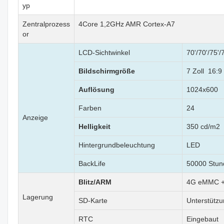
yp
Zentralprozess
4Core 1,2GHz AMR Cortex-A7
or
LCD-Sichtwinkel
70'/70'/75'/
Bildschirmgröße
7 Zoll 16:9
Auflösung
1024x600
Farben
24
Anzeige
Helligkeit
350 cd/m2
Hintergrundbeleuchtung
LED
BackLife
50000 Stun
Blitz/ARM
4G eMMC 
Lagerung
SD-Karte
Unterstütz
RTC
Eingebaut