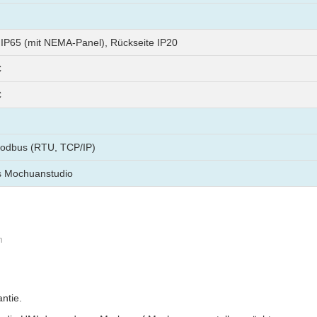
 IP65 (mit NEMA-Panel), Rückseite IP20
C
C
odbus (RTU, TCP/IP)
s Mochuanstudio
n
ntie.