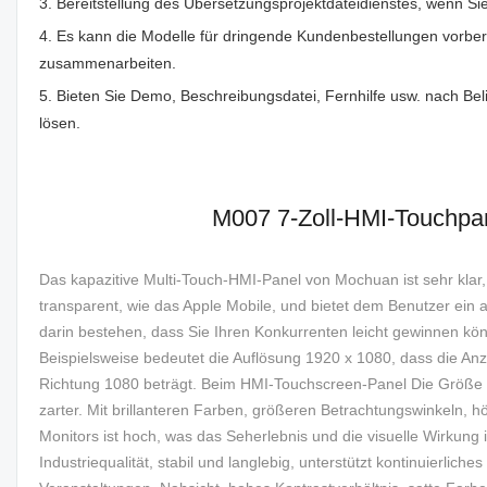
3. Bereitstellung des Übersetzungsprojektdateidienstes, wenn 
4. Es kann die Modelle für dringende Kundenbestellungen vorbere
zusammenarbeiten.
5. Bieten Sie Demo, Beschreibungsdatei, Fernhilfe usw. nach Be
lösen.
M007 7-Zoll-HMI-Touchpane
Das kapazitive Multi-Touch-HMI-Panel von Mochuan ist sehr klar, 
transparent, wie das Apple Mobile, und bietet dem Benutzer ein 
darin bestehen, dass Sie Ihren Konkurrenten leicht gewinnen kön
Beispielsweise bedeutet die Auflösung 1920 x 1080, dass die Anzah
Richtung 1080 beträgt. Beim HMI-Touchscreen-Panel Die Größe ist 
zarter. Mit brillanteren Farben, größeren Betrachtungswinkeln, h
Monitors ist hoch, was das Seherlebnis und die visuelle Wirkung i
Industriequalität, stabil und langlebig, unterstützt kontinuierlic