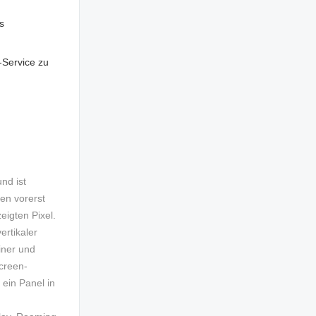
s
-Service zu
nd ist
en vorerst
eigten Pixel.
ertikaler
iner und
screen-
 ein Panel in