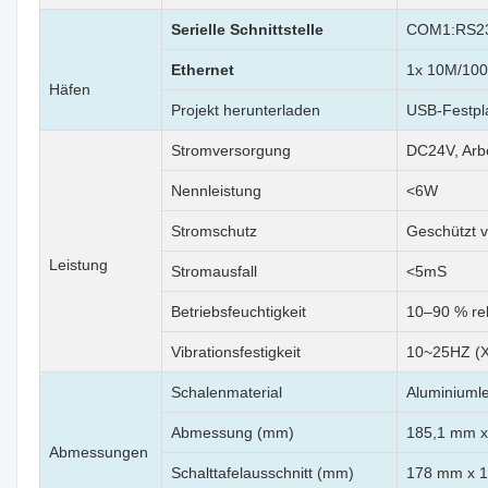
Serielle Schnittstelle
COM1:RS23
Ethernet
1x 10M/100
Häfen
Projekt herunterladen
USB-Festpl
Stromversorgung
DC24V, Arb
Nennleistung
<6W
Stromschutz
Geschützt v
Leistung
Stromausfall
<5mS
Betriebsfeuchtigkeit
10–90 % rel
Vibrationsfestigkeit
10~25HZ (X
Schalenmaterial
Aluminiumle
Abmessung (mm)
185,1 mm x
Abmessungen
Schalttafelausschnitt (mm)
178 mm x 