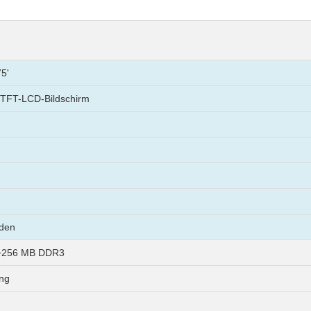
75'
 TFT-LCD-Bildschirm
den
+256 MB DDR3
ung