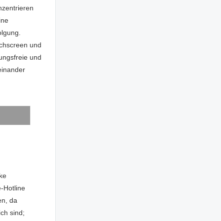
nzentrieren
ine
olgung.
uchscreen und
ungsfreie und
einander
n
rke
e-Hotline
en, da
ch sind;