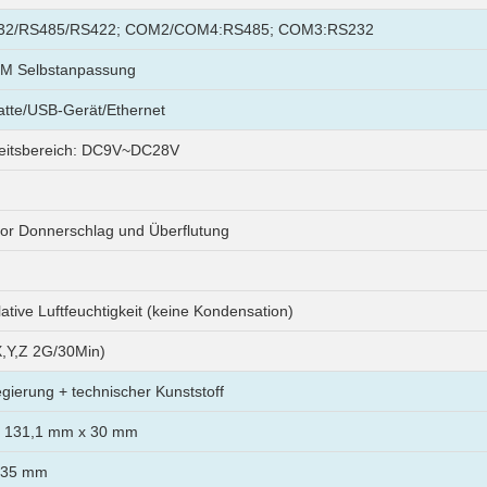
2/RS485/RS422; COM2/COM4:RS485; COM3:RS232
M Selbstanpassung
atte/USB-Gerät/Ethernet
eitsbereich: DC9V~DC28V
or Donnerschlag und Überflutung
ative Luftfeuchtigkeit (keine Kondensation)
,Y,Z 2G/30Min)
gierung + technischer Kunststoff
 131,1 mm x 30 mm
135 mm