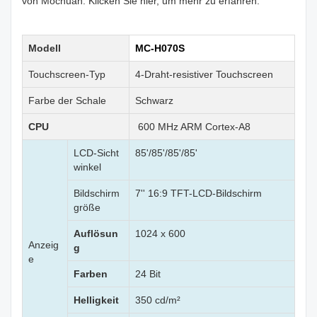
von Mochuan. Klicken Sie hier, um mehr zu erfahren.
Modell
MC-H070S
Touchscreen-Typ
4-Draht-resistiver Touchscreen
Farbe der Schale
Schwarz
CPU
600 MHz ARM Cortex-A8
LCD-Sicht
85'/85'/85'/85'
winkel
Bildschirm
7'' 16:9 TFT-LCD-Bildschirm
größe
Auflösun
1024 x 600
Anzeig
g
e
Farben
24 Bit
Helligkeit
350 cd/m²