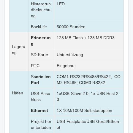
Hintergrun
LED
dbeleuchtu
ng
BackLife
50000 Stunden
Erinnerun
128 MB Flash + 128 MB DDR3
g
Lageru
ng
SD-Karte
Unterstützung
RTC
Eingebaut
S
seriellen
COM1:RS232/RS485/RS422; CO
Port
M2:RS485; COM3:RS232
Häfen
USB-Ansc
1xUSB-Slave 2.0; 1x USB-Host 2.
hluss
0
Ethernet
1X 10M/100M Selbstadoption
Projekt her
USB-Festplatte/USB-Gerät/Ethern
unterladen
et