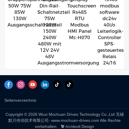
50W 75W
Din-Rail-
Touchscreen
modbus
85W
Schaltnetzteil
Rs485
software
130W
75W
RTU
dc24v
Ausgangsschaltnetzteil
120W
Modbus
40i/o
150W
HMI Panel
Leiterlogik-
240W
Mc-H070
Controller
480W mit
SPS-
12V 24V
gesteuertes
48V
Relais
Ausgangsstromversorgung
24/16
Seitenverzeichnis
Copyright © 2026 Wuxi Mochuan Drives Technology Co.,Ltd 无锡
默川传动技术有限公司- www.mochuan-drives.com Alle Rechte
vorbehalten.
Design