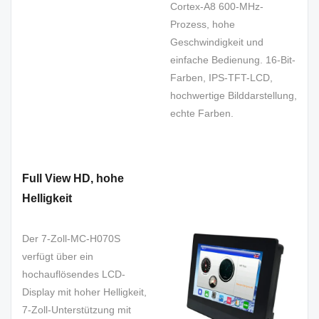
Cortex-A8 600-MHz-
Prozess, hohe
Geschwindigkeit und
einfache Bedienung. 16-Bit-
Farben, IPS-TFT-LCD,
hochwertige Bilddarstellung,
echte Farben.
Full View HD, hohe
Helligkeit
Der 7-Zoll-MC-H070S
verfügt über ein
hochauflösendes LCD-
Display mit hoher Helligkeit,
7-Zoll-Unterstützung mit