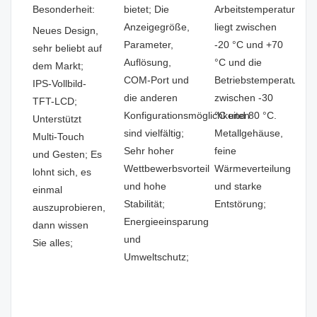
Besonderheit:
bietet; Die
Arbeitstemperatur
Anzeigegröße,
liegt zwischen
Neues Design,
Parameter,
-20 °C und +70
sehr beliebt auf
Auflösung,
°C und die
dem Markt;
COM-Port und
Betriebstemperatur
IPS-Vollbild-
die anderen
zwischen -30
TFT-LCD;
Konfigurationsmöglichkeiten
°C und 80 °C.
Unterstützt
sind vielfältig;
Metallgehäuse,
Multi-Touch
Sehr hoher
feine
und Gesten; Es
Wettbewerbsvorteil
Wärmeverteilung
lohnt sich, es
und hohe
und starke
einmal
Stabilität;
Entstörung;
auszuprobieren,
Energieeinsparung
dann wissen
und
Sie alles;
Umweltschutz;