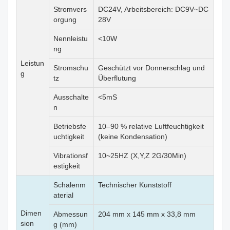
Stromvers
DC24V, Arbeitsbereich: DC9V~DC
orgung
28V
Nennleistu
<10W
ng
Leistun
Stromschu
Geschützt vor Donnerschlag und
g
tz
Überflutung
Ausschalte
<5mS
n
Betriebsfe
10–90 % relative Luftfeuchtigkeit
uchtigkeit
(keine Kondensation)
Vibrationsf
10~25HZ (X,Y,Z 2G/30Min)
estigkeit
Schalenm
Technischer Kunststoff
aterial
Dimen
Abmessun
204 mm x 145 mm x 33,8 mm
sion
g (mm)