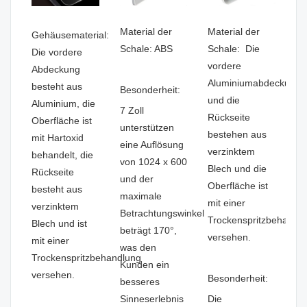
Material der
Material der
Gehäusematerial:
Schale: ABS
Schale: Die
Die vordere
vordere
Abdeckung
Aluminiumabdeckung
besteht aus
Besonderheit:
und die
Aluminium, die
7 Zoll
Rückseite
Oberfläche ist
unterstützen
bestehen aus
mit Hartoxid
eine Auflösung
verzinktem
behandelt, die
von 1024 x 600
Blech und die
Rückseite
und der
Oberfläche ist
besteht aus
maximale
mit einer
verzinktem
Betrachtungswinkel
Trockenspritzbehandl
Blech und ist
beträgt 170°,
versehen.
mit einer
was den
Trockenspritzbehandlung
Kunden ein
versehen.
Besonderheit:
besseres
Sinneserlebnis
Die